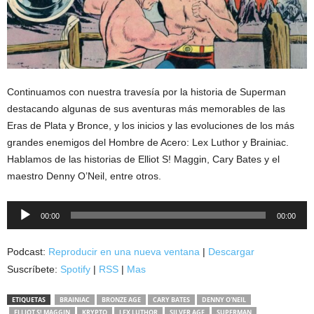
Continuamos con nuestra travesía por la historia de Superman
destacando algunas de sus aventuras más memorables de las
Eras de Plata y Bronce, y los inicios y las evoluciones de los más
grandes enemigos del Hombre de Acero: Lex Luthor y Brainiac.
Hablamos de las historias de Elliot S! Maggin, Cary Bates y el
maestro Denny O’Neil, entre otros.
Reproductor
00:00
00:00
de
audio
Podcast:
Reproducir en una nueva ventana
|
Descargar
Suscríbete:
Spotify
|
RSS
|
Mas
ETIQUETAS
BRAINIAC
BRONZE AGE
CARY BATES
DENNY O'NEIL
ELLIOT S! MAGGIN
KRYPTO
LEX LUTHOR
SILVER AGE
SUPERMAN