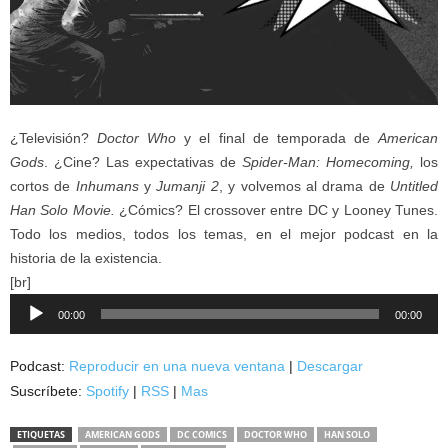
¿Televisión?
Doctor Who
y el final de temporada de
American
Gods
. ¿Cine? Las expectativas de
Spider-Man: Homecoming,
los
cortos de
Inhumans
y
Jumanji 2
, y volvemos al drama de
Untitled
Han Solo Movie.
¿Cómics? El crossover entre DC y Looney Tunes.
Todo los medios, todos los temas, en el mejor podcast en la
historia de la existencia.
[br]
Reproductor
00:00
00:00
de
audio
Podcast:
Reproducir en una nueva ventana
|
Descargar
Suscríbete:
Spotify
|
RSS
|
Mas
ETIQUETAS
AMERICAN GODS
DC COMICS
DOCTOR WHO
HAN SOLO