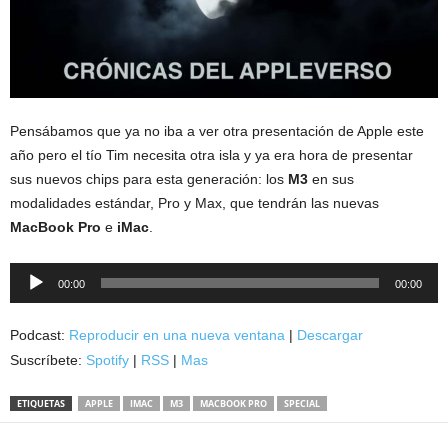
Pensábamos que ya no iba a ver otra presentación de Apple este
año pero el tío Tim necesita otra isla y ya era hora de presentar
sus nuevos chips para esta generación: los
M3
en sus
modalidades estándar, Pro y Max, que tendrán las nuevas
MacBook Pro
e
iMac
.
Reproductor
00:00
00:00
de
audio
Podcast:
Reproducir en una nueva ventana
|
Descargar
Suscríbete:
Spotify
|
RSS
|
Mas
ETIQUETAS
APPLE
IMAC
M3
MACBOOK PRO
SPECIAL