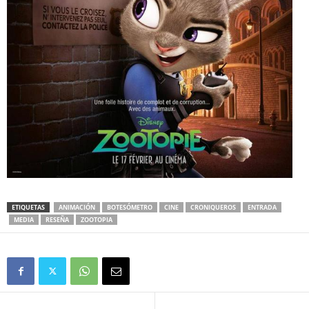
ETIQUETAS
ANIMACIÓN
BOTESÓMETRO
CINE
CRONIQUEROS
ENTRADA
MEDIA
RESEÑA
ZOOTOPIA