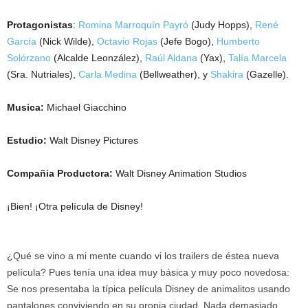
Protagonistas
:
Romina Marroquín Payró
(Judy Hopps),
René
García
(Nick Wilde),
Octavio
Rojas
(Jefe Bogo),
Humberto
Solórzano
(Alcalde Leonzález),
Raúl Aldana
(Yax),
Talía Marcela
(Sra. Nutriales),
Carla Medina
(Bellweather), y
Shakira
(Gazelle).
Musica:
Michael Giacchino
Estudio:
Walt Disney Pictures
Compañia Productora:
Walt Disney Animation Studios
¡Bien! ¡Otra película de Disney!
¿Qué se vino a mi mente cuando vi los trailers de éstea nueva
película? Pues tenía una idea muy básica y muy poco novedosa:
Se nos presentaba la típica película Disney de animalitos usando
pantalones conviviendo en su propia ciudad. Nada demasiado