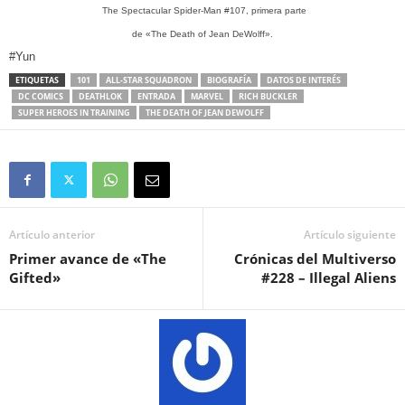
The Spectacular Spider-Man #107, primera parte
de «The Death of Jean DeWolff».
#Yun
ETIQUETAS
101
ALL-STAR SQUADRON
BIOGRAFÍA
DATOS DE INTERÉS
DC COMICS
DEATHLOK
ENTRADA
MARVEL
RICH BUCKLER
SUPER HEROES IN TRAINING
THE DEATH OF JEAN DEWOLFF
Artículo anterior
Artículo siguiente
Primer avance de «The
Crónicas del Multiverso
Gifted»
#228 – Illegal Aliens