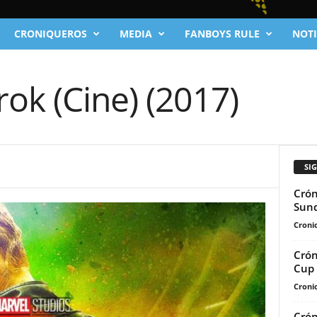
CRONIQUEROS
MEDIA
FANBOYS RULE
NOTI
ok (Cine) (2017)
SI
Crón
Sund
Cronic
Crón
Cup 
Cronic
Crón