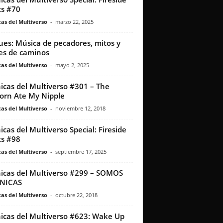
s #70
as del Multiverso
-
marzo 22, 2025
lues: Música de pecadores, mitos y
es de caminos
as del Multiverso
-
mayo 2, 2025
icas del Multiverso #301 – The
orn Ate My Nipple
as del Multiverso
-
noviembre 12, 2018
icas del Multiverso Special: Fireside
s #98
as del Multiverso
-
septiembre 17, 2025
icas del Multiverso #299 – SOMOS
NICAS
as del Multiverso
-
octubre 22, 2018
icas del Multiverso #623: Wake Up