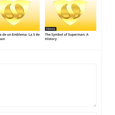
Cómics
a de un Emblema: La S de
The Symbol of Superman: A
man
History