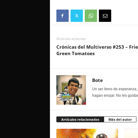
Artículo anterior
Crónicas del Multiverso #253 – Fri
Green Tomatoes
Bote
Un ser lleno de esperanza, 
hagan enojar. No les gustar
Artículos relacionados
Más del autor