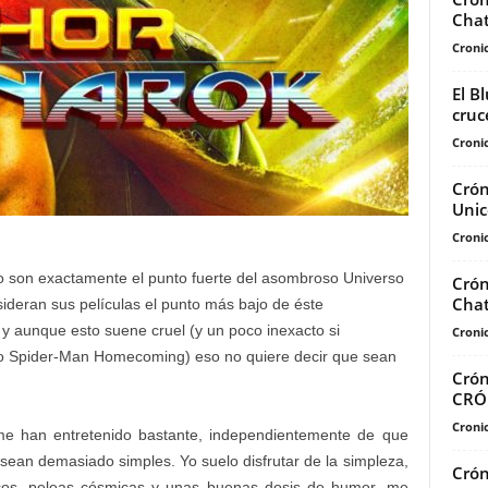
Chat
Cronic
El B
cruc
Cronic
Crón
Unic
Cronic
o son exactamente el punto fuerte del asombroso Universo
Crón
Chat
deran sus películas el punto más bajo de éste
 aunque esto suene cruel (y un poco inexacto si
Cronic
o Spider-Man Homecoming) eso no quiere decir que sean
Crón
CRÓ
Cronic
me han entretenido bastante, independientemente de que
 sean demasiado simples. Yo suelo disfrutar de la simpleza,
Crón
icos, peleas cósmicas y unas buenas dosis de humor, me