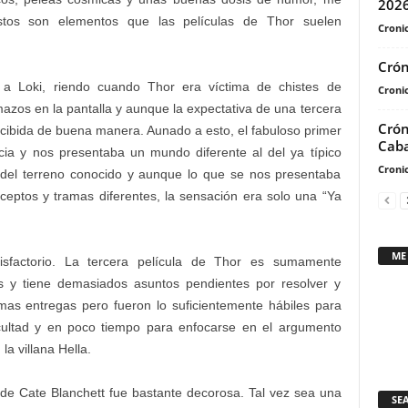
202
tos son elementos que las películas de Thor suelen
Cronic
Crón
 a Loki, riendo cuando Thor era víctima de chistes de
Cronic
azos en la pantalla y aunque la expectativa de una tercera
Crón
ecibida de buena manera. Aunado a esto, el fabuloso primer
Caba
icia y nos presentaba un mundo diferente al del ya típico
Cronic
á del terreno conocido y aunque lo que se nos presentaba
ceptos y tramas diferentes, la sensación era solo una “Ya
ME
isfactorio. La tercera película de Thor es sumamente
s y tiene demasiados asuntos pendientes por resolver y
imas entregas pero fueron lo suficientemente hábiles para
cultad y en poco tiempo para enfocarse en el argumento
la villana Hella.
 de Cate Blanchett fue bastante decorosa. Tal vez sea una
SE