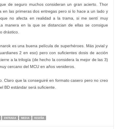
lo que de seguro muchos consideran un gran acierto. Thor
en las primeras dos entregas pero si lo hace a un lado y
ue no afecta en realidad a la trama, si me sentí muy
La manera en la que se distancian de ellas se consigue
o drástico.
narok es una buena película de superhéroes. Más jovial y
uardianes 2 en eso) pero con suficientes dosis de acción
erre a la trilogía (de hecho la considera la mejor de las 3)
o muy cercano del MCU en años venideros.
ro. Claro que la conseguiré en formato casero pero no creo
el BD estándar será suficiente.
ENTRADA
MEDIA
RESEÑA