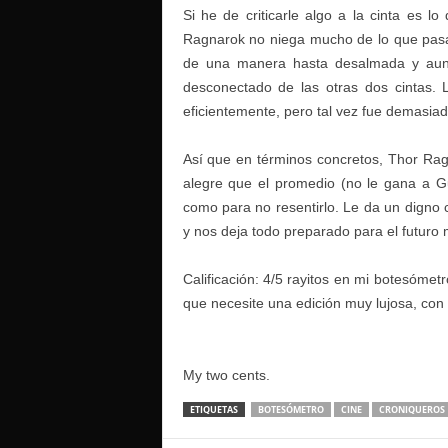
Si he de criticarle algo a la cinta es 
Ragnarok no niega mucho de lo que pasa 
de una manera hasta desalmada y aunq
desconectado de las otras dos cintas. 
eficientemente, pero tal vez fue demasiad
Así que en términos concretos, Thor Rag
alegre que el promedio (no le gana a G
como para no resentirlo. Le da un digno ci
y nos deja todo preparado para el futur
Calificación: 4/5 rayitos en mi botesómet
que necesite una edición muy lujosa, con 
My two cents.
ETIQUETAS
BOTESÓMETRO
CINE
CRONIQUEROS