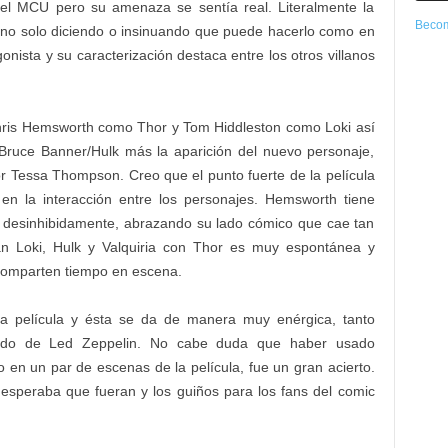
el MCU pero su amenaza se sentía real. Literalmente la
Becom
no solo diciendo o insinuando que puede hacerlo como en
ista y su caracterización destaca entre los otros villanos
hris Hemsworth como Thor y Tom Hiddleston como Loki así
ruce Banner/Hulk más la aparición del nuevo personaje,
or Tessa Thompson. Creo que el punto fuerte de la película
en la interacción entre los personajes. Hemsworth tiene
a desinhibidamente, abrazando su lado cómico que cae tan
an Loki, Hulk y Valquiria con Thor es muy espontánea y
 comparten tiempo en escena.
la película y ésta se da de manera muy enérgica, tanto
ndo de Led Zeppelin. No cabe duda que haber usado
no en un par de escenas de la película, fue un gran acierto.
 esperaba que fueran y los guiños para los fans del comic