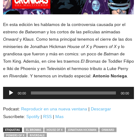
En esta edición les hablamos de la controversia causada por el
estreno de
Batwoman
y los cortos de las películas animadas
Onward
y
Klaus
. Como tema principal tenemos el cierre de las dos
miniseries de Jonathan Hickman
House of X
y
Powers of X
y lo
grandiosa que fueron y más en comics: un poco de
Batman
de
Tom King. Además, en cine les traemos
El Bromas
de Toddler Filipo
e Ikki de Phoenix y en Televisión el hermoso tributo a Luke Perry
en
Riverdale
. Y tenemos un invitado especial:
Antonio Noriega
.
Reproductor
00:00
00:00
de
audio
Podcast:
Reproducir en una nueva ventana
|
Descargar
Suscríbete:
Spotify
|
RSS
|
Mas
ETIQUETAS
EL BROMAS
HOUSE OF X
JONATHAN HICKMAN
ONWARD
POWERS OF X
RIVERDALE