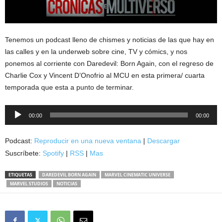
Tenemos un podcast lleno de chismes y noticias de las que hay en
las calles y en la underweb sobre cine, TV y cómics, y nos
ponemos al corriente con Daredevil: Born Again, con el regreso de
Charlie Cox y Vincent D’Onofrio al MCU en esta primera/ cuarta
temporada que esta a punto de terminar.
Reproductor
00:00
00:00
de
audio
Podcast:
Reproducir en una nueva ventana
|
Descargar
Suscríbete:
Spotify
|
RSS
|
Mas
ETIQUETAS
DAREDEVIL BORN AGAIN
MARVEL CINEMATIC UNIVERSE
MARVEL STUDIOS
NOTICIAS