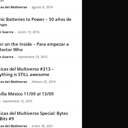
as del Multiverso
-
agosto 8, 2016
ic Batteries to Power – 50 años de
man
r Guerra
-
enero 13, 2016
er on the Inside – Para empezar a
Doctor Who
r Guerra
-
septiembre 23, 2015
icas del Multiverso #313 –
ything is STILL awesome
as del Multiverso
-
febrero 25, 2019
illa México 11/09 al 13/09
-
septiembre 15, 2015
icas del Multiverso Special: Bytes
Bits #9
as del Multiverso
-
enero 30, 2021