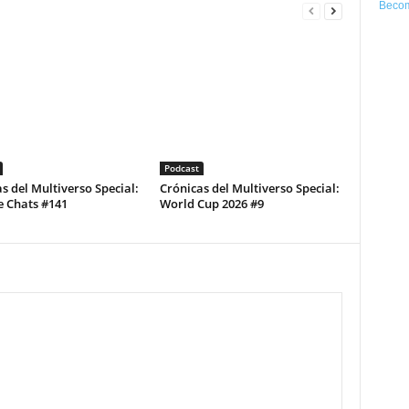
Becom
Podcast
s del Multiverso Special:
Crónicas del Multiverso Special:
e Chats #141
World Cup 2026 #9