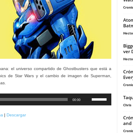
Cronic
Atom
Bat
Hecto
Bigg
ver 
Hecto
ana: el universo compartido de Ghostbusters que está a
Crón
cómics de Star Wars y el cambio de imagen de Superman,
Ever
as.
Cronic
Taqu
Utiliza
00:00
las
Chris
teclas
na
|
Descargar
Crón
de
and 
flecha
Cronic
arriba/abajo