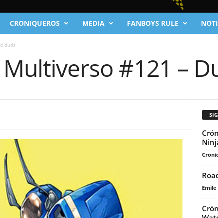
CRONIQUEROS
MEDIA
FANBOYS RULE
NOTI
ud duds
l Multiverso #121 – 
SI
Crón
Ninj
Cronic
Road
Emile
Crón
Wat