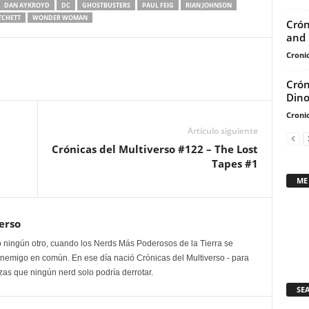
DAN AYKROYD
DC
GHOSTBUSTERS
PAUL FEIG
RIAN JOHNSON
para
TCHETT
WONDER WOMAN
Crón
aumentar
and 
o
Cronic
disminuir
el
Crón
Dino
volumen.
Cronic
Artículo siguiente
Crónicas del Multiverso #122 – The Lost
Tapes #1
ME
erso
 ningún otro, cuando los Nerds Más Poderosos de la Tierra se
enemigo en común. En ese día nació Crónicas del Multiverso - para
as que ningún nerd solo podría derrotar.
SE