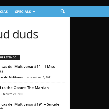
CIAS
SPECIALS
Dud duds
GUE LEYENDO
icas del Multiverso #11 – I Miss
as
as del Multiverso
-
noviembre 18, 2011
 to the Oscars: The Martian
-
febrero 24, 2016
icas del Multiverso #191 – Suicide
ch