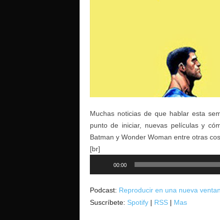
o
Muchas noticias de que hablar esta sem
punto de iniciar, nuevas películas y 
Batman y Wonder Woman entre otras cos
[br]
Reproductor
00:00
de
audio
Podcast:
Reproducir en una nueva venta
Suscríbete:
Spotify
|
RSS
|
Mas