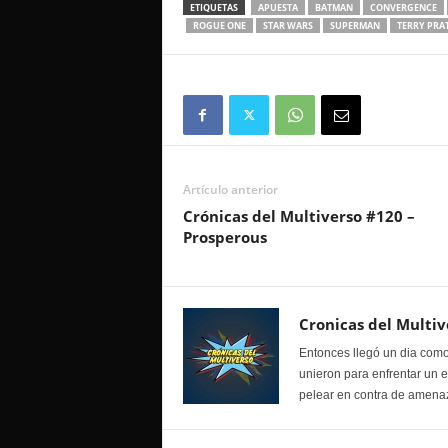
ETIQUETAS
APUESTA
BATMAN
CONVERGENCE
ROGUE ONE
STAR WARS
SUPERMAN
TERRY PRA
Artículo anterior
Crónicas del Multiverso #120 –
Prosperous
Cronicas del Multiv
Entonces llegó un dia como
unieron para enfrentar un 
pelear en contra de amenaz