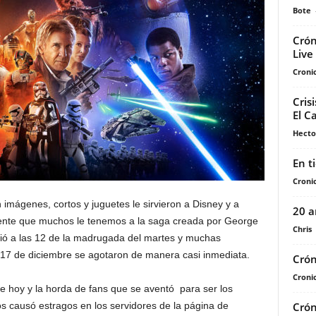
Bote
Crón
Live
Cronic
Cris
El C
Hecto
En t
Cronic
imágenes, cortos y juguetes le sirvieron a Disney y a
20 a
erente que muchos le tenemos a la saga creada por George
Chris
ició a las 12 de la madrugada del martes y muchas
 17 de diciembre se agotaron de manera casi inmediata.
Crón
Cronic
 de hoy y la horda de fans que se aventó para ser los
Crón
s causó estragos en los servidores de la página de