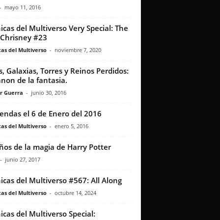
-
mayo 11, 2016
icas del Multiverso Very Special: The
 Chrisney #23
as del Multiverso
-
noviembre 7, 2020
is, Galaxias, Torres y Reinos Perdidos:
anon de la fantasia.
r Guerra
-
junio 30, 2016
iendas el 6 de Enero del 2016
as del Multiverso
-
enero 5, 2016
ños de la magia de Harry Potter
-
junio 27, 2017
icas del Multiverso #567: All Along
as del Multiverso
-
octubre 14, 2024
icas del Multiverso Special: