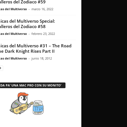
lleros del Zodiaco #59
as del Multiverso
-
marzo 16, 2022
icas del Multiverso Special:
lleros del Zodiaco #58
as del Multiverso
-
febrero 23, 2022
icas del Multiverso #31 – The Road
he Dark Knight Rises Part II
as del Multiverso
-
junio 18, 2012
 DA PA’ UNA MAC PRO CON SU MONITO’