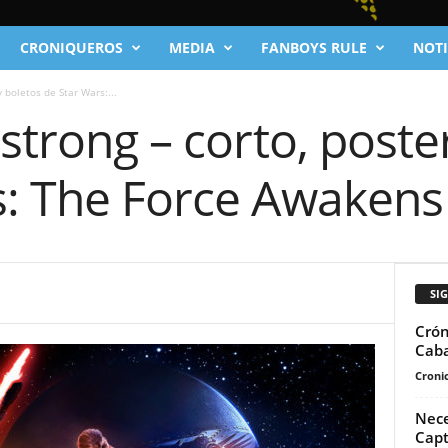
CRONIQUEROS
MEDIA
FANBOYS RULE
NOTI
y boletos de Star Wars:...
 strong – corto, poste
s: The Force Awakens
SI
Crón
Caba
Cronic
Nece
Capt