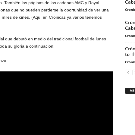
Caba
o. También las páginas de las cadenas AMC y Royal
Cronic
rsonas que no pueden perderse la oportunidad de ver una
n miles de cines. (Aquí en Cronicas ya varios tenemos
Crón
Caba
Cronic
ial que debutó en medio del tradicional football de lunes
toda su gloria a continuación:
Crón
to T
nza.
Cronic
ME