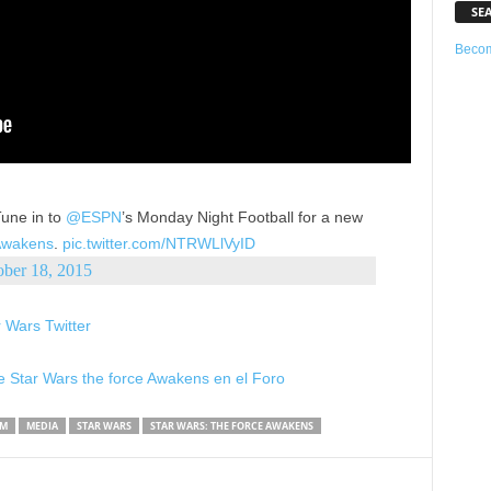
SE
Becom
Tune in to
@ESPN
’s Monday Night Football for a new
Awakens
.
pic.twitter.com/NTRWLlVyID
ober 18, 2015
 Wars Twitter
 Star Wars the force Awakens en el Foro
LM
MEDIA
STAR WARS
STAR WARS: THE FORCE AWAKENS