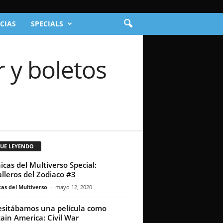
CIAS
SPECIALS
r y boletos
GUE LEYENDO
icas del Multiverso Special:
lleros del Zodiaco #3
as del Multiverso
-
mayo 12, 2020
sitábamos una película como
ain America: Civil War