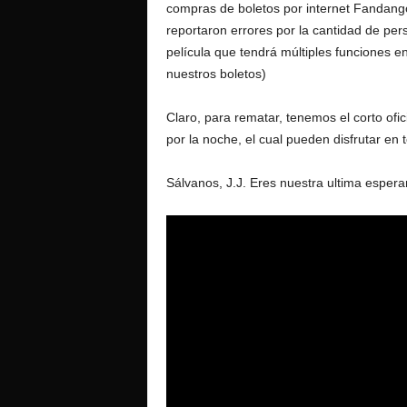
compras de boletos por internet Fandang
reportaron errores por la cantidad de pe
película que tendrá múltiples funciones e
nuestros boletos)
Claro, para rematar, tenemos el corto ofic
por la noche, el cual pueden disfrutar en 
Sálvanos, J.J. Eres nuestra ultima espera