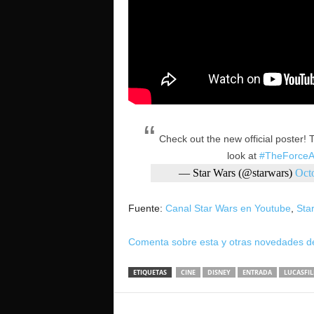
Check out the new official poster! 
look at
#TheForce
— Star Wars (@starwars)
Oct
Fuente:
Canal Star Wars en Youtube
,
Star
Comenta sobre esta y otras novedades de
ETIQUETAS
CINE
DISNEY
ENTRADA
LUCASFI