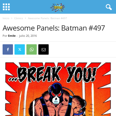
Inicio
Cómics
Awesome Panels: Batman #497
Awesome Panels: Batman #497
Por
Emile
-
julio 20, 2016