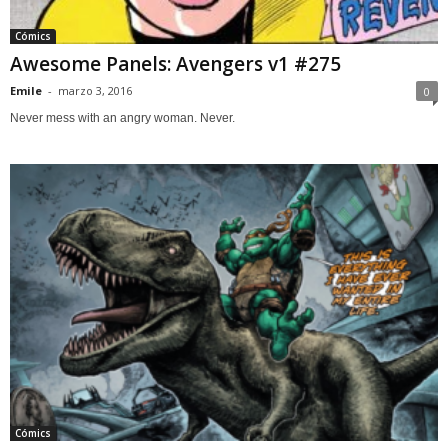
Cómics
Awesome Panels: Avengers v1 #275
Emile
-
marzo 3, 2016
0
Never mess with an angry woman. Never.
Cómics