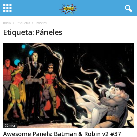
Inicio
Etiquetas
Páneles
Etiqueta: Páneles
Cómics
Awesome Panels: Batman & Robin v2 #37