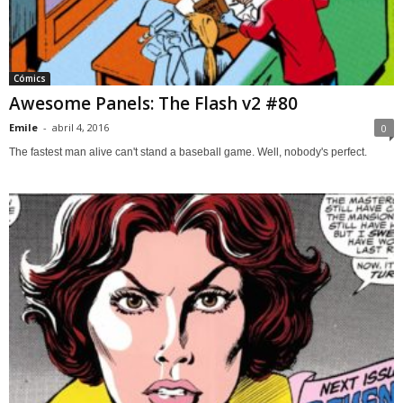
Cómics
Awesome Panels: The Flash v2 #80
Emile
-
abril 4, 2016
0
The fastest man alive can't stand a baseball game. Well, nobody's perfect.