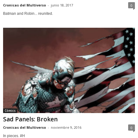
Cronicas del Multiverso
-
junio 18, 2017
0
Batman and Robin... reunited.
Cómics
Sad Panels: Broken
Cronicas del Multiverso
-
noviembre 9, 2016
0
In pieces. #H