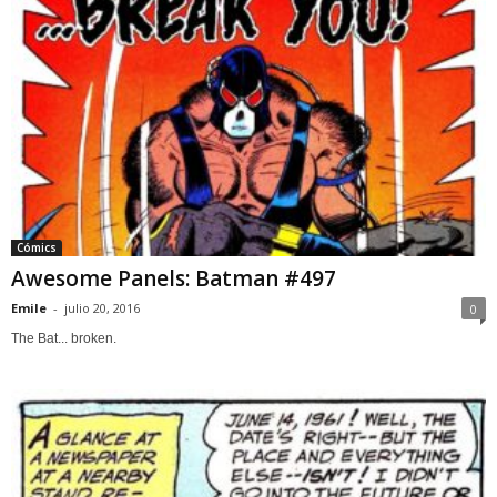
Cómics
Awesome Panels: Batman #497
Emile
-
julio 20, 2016
0
The Bat... broken.