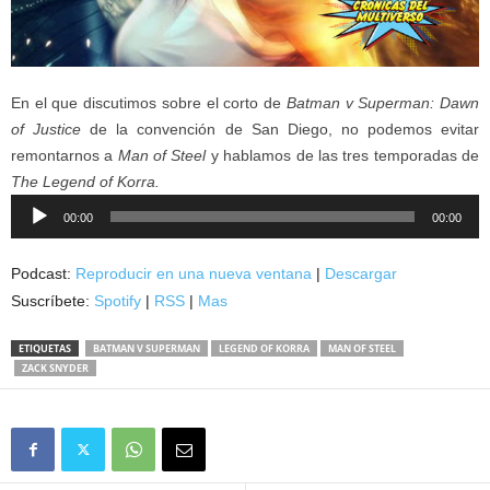
En el que discutimos sobre el corto de
Batman v Superman: Dawn
of Justice
de la convención de San Diego, no podemos evitar
remontarnos a
Man of Steel
y hablamos de las tres temporadas de
The Legend of Korra.
Reproductor
00:00
00:00
de
audio
Podcast:
Reproducir en una nueva ventana
|
Descargar
Suscríbete:
Spotify
|
RSS
|
Mas
ETIQUETAS
BATMAN V SUPERMAN
LEGEND OF KORRA
MAN OF STEEL
ZACK SNYDER