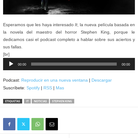
Esperamos que les haya interesado
It
, la nueva película basada en
la novela del maestro del horror Stephen King, porque le
dedicamos casi el podcast completo a hablar sobre sus aciertos y
sus fallas.
[br]
Reproductor
00:00
00:00
de
audio
Podcast:
Reproducir en una nueva ventana
|
Descargar
Suscríbete:
Spotify
|
RSS
|
Mas
ETIQUETAS
IT
NOTICIAS
STEPHEN KING