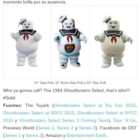
momento brilla por su ausencia.
11″ Stay Puft, 11″ Burnt Stay Puft y 24″ Stay Puft
Who ya gonna call? The 1984
Ghostbusters
Select, that’s who!!!
#Solid
Fuentes:
The Toyark (
Ghostbusters Select at Toy Fair 2015
,
Ghostbusters Select at SDCC 2015
,
Ghostbusters Select at NYCC
2015
y
Ghostbusters Select Series 3 Coming Soon
),
Toys ‘R Us
,
Previews World (
Series 1
,
Series 2
y
Series 3
), Facebook de DST
(
Series 1
y
Series 2
), Amazon y
Entertainment Earth
.