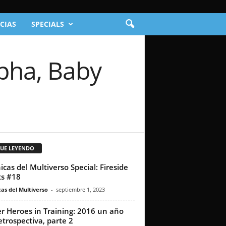
CIAS
SPECIALS
lpha, Baby
GUE LEYENDO
icas del Multiverso Special: Fireside
s #18
as del Multiverso
-
septiembre 1, 2023
r Heroes in Training: 2016 un año
etrospectiva, parte 2