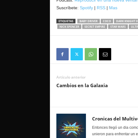
Podcast:
Reproducir en una nueva venta
Suscríbete:
Spotify
|
RSS
|
Mas
ETIQUETAS
BABY DRIVER
COCO
DARK KNIGHT II
NICK SPENCER
SECRET EMPIRE
STAR WARS
ULTI
Artículo anterior
Cambios en la Galaxia
Cronicas del Multiv
Entonces llegó un dia como
unieron para enfrentar un 