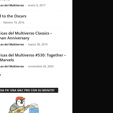
as del Multiverso
-
enero 9, 2017
 to the Oscars
-
febrero 19, 2016
icas del Multiverso Classics –
an Anniversary
as del Multiverso
-
marzo 30, 2019
icas del Multiverso #530: Together –
Marvels
as del Multiverso
-
noviembre 20, 2023
 DA PA’ UNA MAC PRO CON SU MONITO’