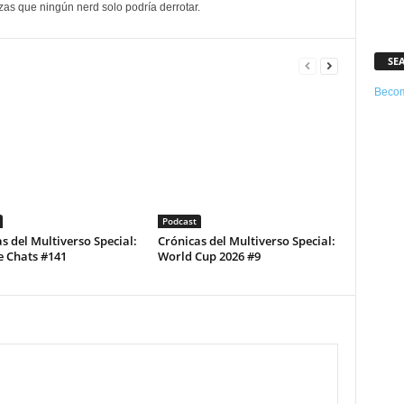
as que ningún nerd solo podría derrotar.
SE
Becom
Podcast
s del Multiverso Special:
Crónicas del Multiverso Special:
e Chats #141
World Cup 2026 #9