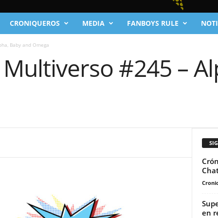
CRONIQUEROS
MEDIA
FANBOYS RULE
NOTI
lpha, Baby and Omega
 Multiverso #245 – A
SI
Crón
Chat
Cronic
Supe
en r