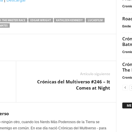
na
|
Descargar
de
Cronic
flecha
arriba/abajo
Road
I: THE MASTER RACE
EDGAR WRIGHT
KATHLEEN KENNEDY
LUCASFILM
para
MATES
Emile
aumentar
Crón
o
Batm
disminuir
Cronic
el
volumen.
Crón
The 
Artículo siguiente
Cronic
Crónicas del Multiverso #246 – It
Comes at Night
ME
erso
 ningún otro, cuando los Nerds Más Poderosos de la Tierra se
enemigo en común. En ese día nació Crónicas del Multiverso - para