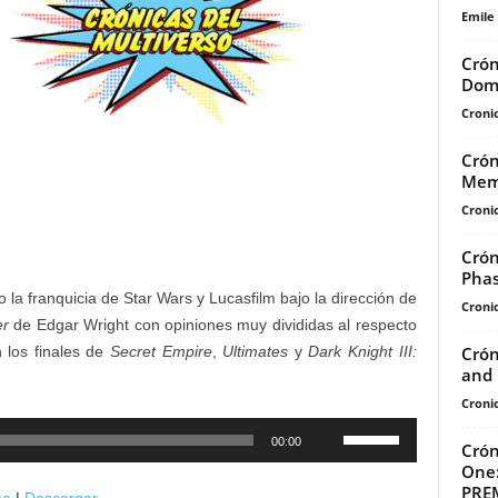
Emile
Crón
Dom
Cronic
Crón
Mem
Cronic
Crón
Pha
 la franquicia de Star Wars y Lucasfilm bajo la dirección de
Cronic
er
de Edgar Wright con opiniones muy divididas al respecto
Crón
los finales de
Secret Empire
,
Ultimates
y
Dark Knight III:
and 
Cronic
Utiliza
00:00
Crón
las
One:
teclas
PRE