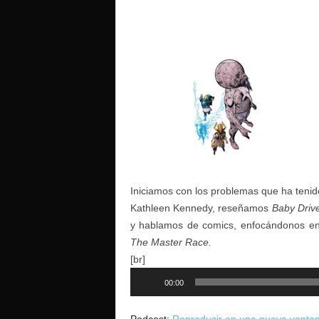
o
Iniciamos con los problemas que ha tenido
Kathleen Kennedy, reseñamos
Baby Driv
y hablamos de comics, enfocándonos en 
The Master Race.
[br]
Reproductor
00:00
de
audio