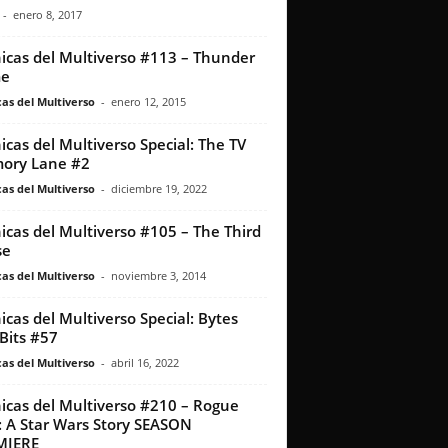
-
enero 8, 2017
icas del Multiverso #113 – Thunder
e
as del Multiverso
-
enero 12, 2015
icas del Multiverso Special: The TV
ory Lane #2
as del Multiverso
-
diciembre 19, 2022
icas del Multiverso #105 – The Third
se
as del Multiverso
-
noviembre 3, 2014
icas del Multiverso Special: Bytes
Bits #57
as del Multiverso
-
abril 16, 2022
icas del Multiverso #210 – Rogue
 A Star Wars Story SEASON
MIERE