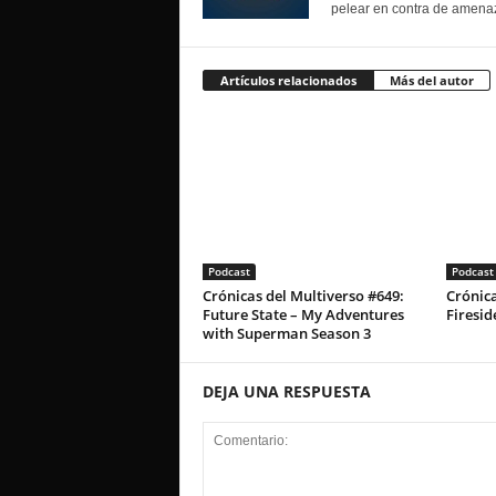
pelear en contra de amenaz
Artículos relacionados
Más del autor
Podcast
Podcast
Crónicas del Multiverso #649:
Crónica
Future State – My Adventures
Firesid
with Superman Season 3
DEJA UNA RESPUESTA