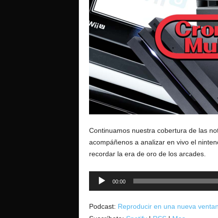
o
Continuamos nuestra cobertura de las not
acompáñenos a analizar en vivo el nintend
recordar la era de oro de los arcades.
Reproductor
00:00
de
audio
Podcast:
Reproducir en una nueva venta