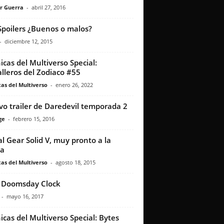
r Guerra
-
abril 27, 2016
Spoilers ¿Buenos o malos?
-
diciembre 12, 2015
icas del Multiverso Special:
lleros del Zodiaco #55
as del Multiverso
-
enero 26, 2022
o trailer de Daredevil temporada 2
ge
-
febrero 15, 2016
l Gear Solid V, muy pronto a la
ta
as del Multiverso
-
agosto 18, 2015
 Doomsday Clock
-
mayo 16, 2017
icas del Multiverso Special: Bytes