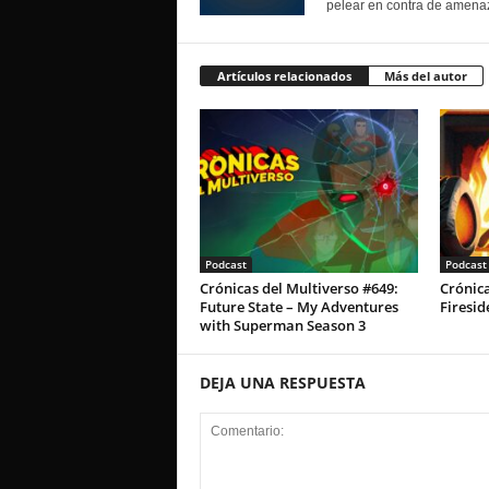
pelear en contra de amenaz
Artículos relacionados
Más del autor
Podcast
Podcast
Crónicas del Multiverso #649:
Crónica
Future State – My Adventures
Firesid
with Superman Season 3
DEJA UNA RESPUESTA