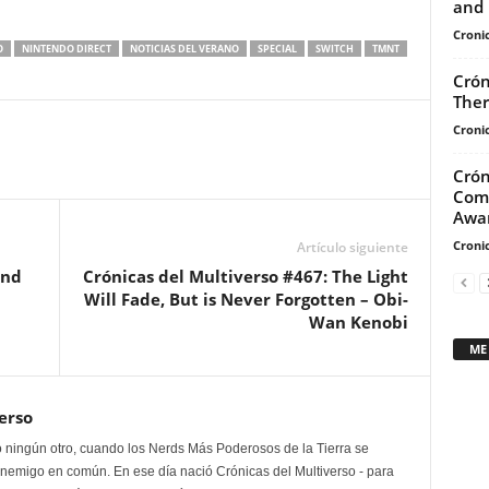
and 
flecha
Cronic
arriba/abajo
O
NINTENDO DIRECT
NOTICIAS DEL VERANO
SPECIAL
SWITCH
TMNT
para
Crón
aumentar
Ther
o
Cronic
disminuir
el
Crón
Comp
volumen.
Awar
Cronic
Artículo siguiente
ond
Crónicas del Multiverso #467: The Light
Will Fade, But is Never Forgotten – Obi-
Wan Kenobi
ME
erso
 ningún otro, cuando los Nerds Más Poderosos de la Tierra se
enemigo en común. En ese día nació Crónicas del Multiverso - para