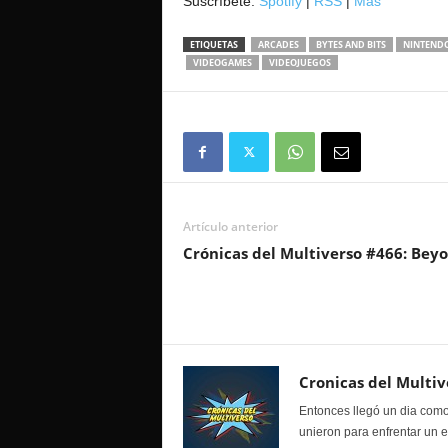
Suscríbete:
Spotify
|
RSS
|
Mas
ETIQUETAS
ARCADES
BYTES AND BITS
NINTEND
VIDEOGAMES
VIDEOJUEGOS
Artículo anterior
Crónicas del Multiverso #466: Bey
Cronicas del Multiv
Entonces llegó un dia como
unieron para enfrentar un 