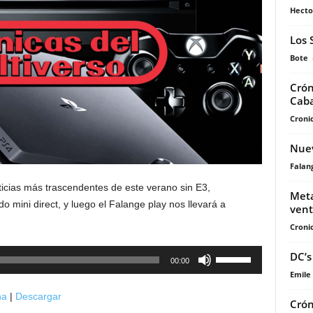
Hecto
Los 
Bote
Crón
Caba
Cronic
Nuev
Falan
icias más trascendentes de este verano sin E3,
Meta
o mini direct, y luego el Falange play nos llevará a
ven
Cronic
Utiliza
DC’s
00:00
las
Emile
teclas
na
|
Descargar
Crón
de