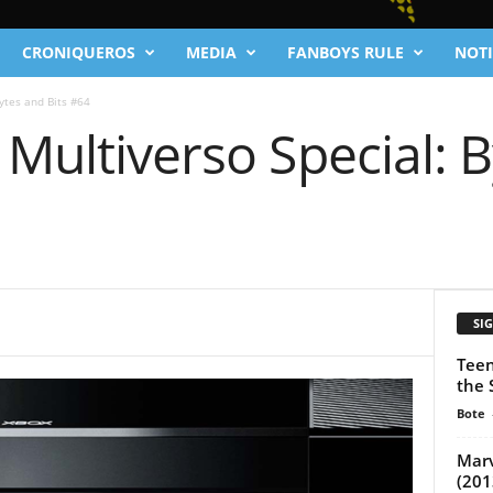
CRONIQUEROS
MEDIA
FANBOYS RULE
NOTI
ytes and Bits #64
 Multiverso Special: 
SI
Teen
the 
Bote
Marv
(201