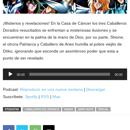
¡Misterios y revelaciones! En la Casa de Cáncer los tres Caballeros
Dorados resucitados se enfrentan a misteriosas ilusiones y se
encuentran en la palma de la mano de Dios, por su parte, Shione,
el otrora Patriarca y Caballero de Aries humilla al pobre viejito de
Dōko, ignorando que esconde un asombroso poder que esta a
punto de ser revelado.
Reproductor
00:00
00:00
de
audio
Podcast:
Reproducir en una nueva ventana
|
Descargar
Suscríbete:
Spotify
|
RSS
|
Mas
ETIQUETAS
CABALLEROS DEL ZODIACO
HADES
SAINT SEIYA
SPECIAL