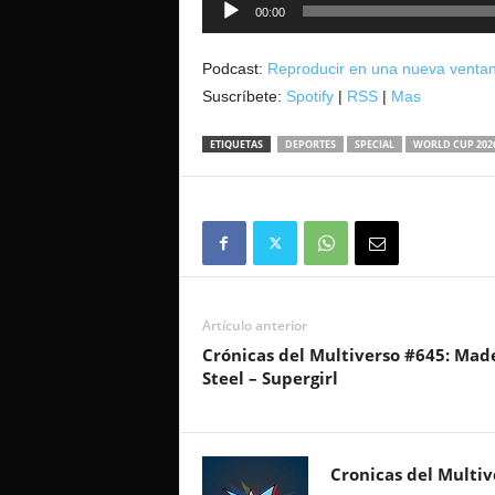
Reproductor
00:00
de
audio
Podcast:
Reproducir en una nueva venta
Suscríbete:
Spotify
|
RSS
|
Mas
ETIQUETAS
DEPORTES
SPECIAL
WORLD CUP 202
Artículo anterior
Crónicas del Multiverso #645: Mad
Steel – Supergirl
Cronicas del Multiv