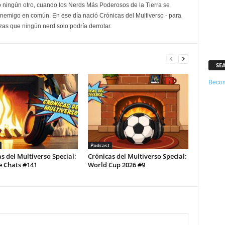
 ningún otro, cuando los Nerds Más Poderosos de la Tierra se
enemigo en común. En ese día nació Crónicas del Multiverso - para
as que ningún nerd solo podría derrotar.
SE
Becom
Podcast
s del Multiverso Special:
Crónicas del Multiverso Special:
e Chats #141
World Cup 2026 #9