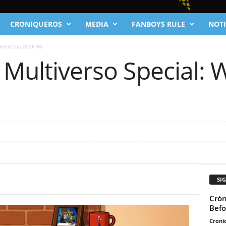
CRONIQUEROS
MEDIA
FANBOYS RULE
NOTI
World Cup 2026 #6
 Multiverso Special: 
SI
Crón
Befo
Cronic