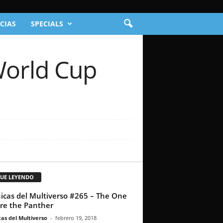
CIAS
SPECIALS
World Cup
GUE LEYENDO
icas del Multiverso #265 – The One
re the Panther
as del Multiverso
-
febrero 19, 2018