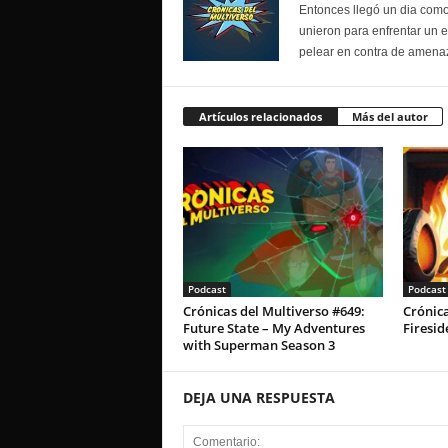
Entonces llegó un dia como
unieron para enfrentar un 
pelear en contra de amenaz
Artículos relacionados
Más del autor
Podcast
Podcast
Crónicas del Multiverso #649:
Crónica
Future State – My Adventures
Firesid
with Superman Season 3
DEJA UNA RESPUESTA