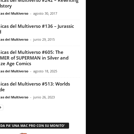
icas del Multiverso #242 – Rewriting
story
as del Multiverso
-
agosto 30, 2017
icas del Multiverso #136 – Jurassic
d
as del Multiverso
-
junio 29, 2015
icas del Multiverso #605: The
ER of SUPERMAN in Silver and
ze Age Comics
as del Multiverso
-
agosto 18, 2025
icas del Multiverso #513: Worlds
ide
as del Multiverso
-
junio 26, 2023
 DA PA’ UNA MAC PRO CON SU MONITO’