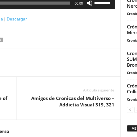
Crón
Utiliza
00:00
Nerd
las
Cronic
teclas
na
|
Descargar
de
Crón
flecha
Min
arriba/abajo
Cronic
6
para
aumentar
Crón
SUMM
o
Bron
disminuir
Cronic
el
volumen.
Crón
Artículo siguiente
Coll
e of
Amigos de Crónicas del Multiverso –
Cronic
Addictia Visual 319, 321
ME
erso