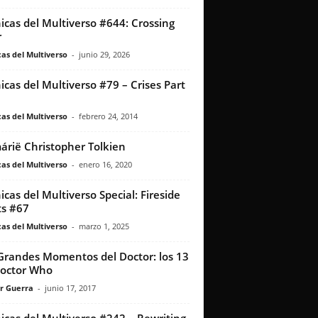
icas del Multiverso #644: Crossing
r
as del Multiverso
-
junio 29, 2026
icas del Multiverso #79 – Crises Part
as del Multiverso
-
febrero 24, 2014
rië Christopher Tolkien
as del Multiverso
-
enero 16, 2020
icas del Multiverso Special: Fireside
s #67
as del Multiverso
-
marzo 1, 2025
Grandes Momentos del Doctor: los 13
octor Who
r Guerra
-
junio 17, 2017