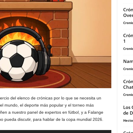
Crón
Ove
Cronic
Crón
1
Cronic
Namá
Cronic
Crón
Chat
Cronic
ercio del elenco de crónicas por lo que se necesita un
del mundo, el deporte más popular y el torneo más
Los 
de D
en a nuestro panel de expertos en fútbol, y a Falange
o pueda discutir, para hablar de la copa mundial 2026.
Hecto