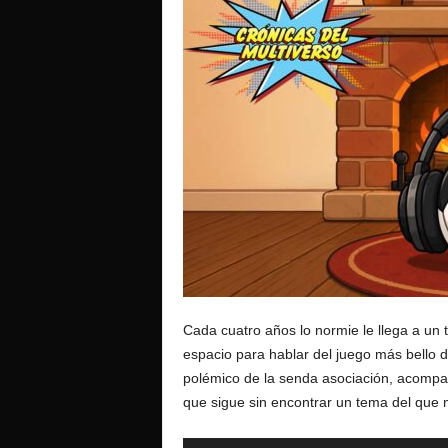
o
Cada cuatro años lo normie le llega a un t
espacio para hablar del juego más bello 
polémico de la senda asociación, acompañ
que sigue sin encontrar un tema del que n