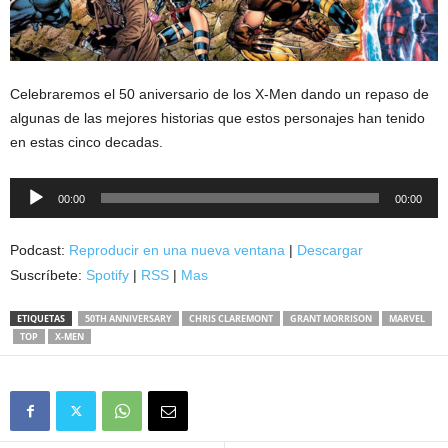
Celebraremos el 50 aniversario de los X-Men dando un repaso de
algunas de las mejores historias que estos personajes han tenido
en estas cinco decadas.
Reproductor
00:00
00:00
de
audio
Podcast:
Reproducir en una nueva ventana
|
Descargar
Suscríbete:
Spotify
|
RSS
|
Mas
ETIQUETAS
50TH ANNIVERSARY
CHRIS CLAREMONT
GRANT MORRISON
MARVEL
TOP
X-MEN