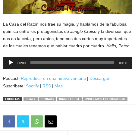
La Casa del Ratón nos trae su magia, y hablamos de la fabulosa
química entre los protagonistas de
Jungle Cruise
y la diversión que
nos da la cinta, pero antes, tenemos dos cortos muy importantes
de los cuales tenemos que hablar cuadro por cuadro.
Hello, Peter.
Reproductor
00:00
00:00
de
audio
Podcast:
Reproducir en una nueva ventana
|
Descargar
Suscríbete:
Spotify
|
RSS
|
Mas
ETIQUETAS
DISNEY
ETERNALS
JUNGLE CRUISE
SPIDER-MAN: FAR FROM HOME