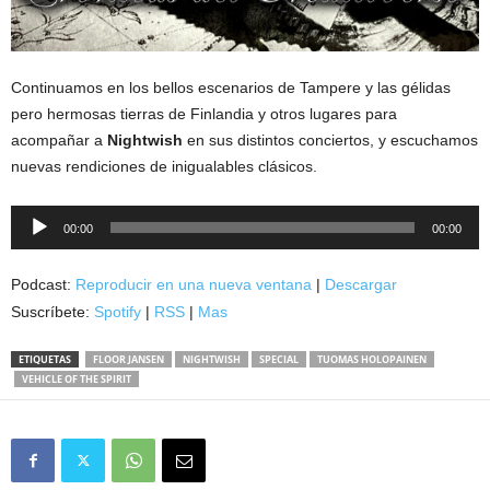
Continuamos en los bellos escenarios de Tampere y las gélidas
pero hermosas tierras de Finlandia y otros lugares para
acompañar a
Nightwish
en sus distintos conciertos, y escuchamos
nuevas rendiciones de inigualables clásicos.
Reproductor
00:00
00:00
de
audio
Podcast:
Reproducir en una nueva ventana
|
Descargar
Suscríbete:
Spotify
|
RSS
|
Mas
ETIQUETAS
FLOOR JANSEN
NIGHTWISH
SPECIAL
TUOMAS HOLOPAINEN
VEHICLE OF THE SPIRIT