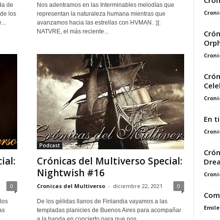
Crón
da de
Nos adentramos en las Interminables melodías que
Croni
de los
representan la naturaleza humana mientras que
...
avanzamos hacia las estrellas con HVMAN. :||:
NATVRE, el más reciente...
Crón
Orph
Croni
Crón
Cele
Croni
En t
Croni
Podcast
Crón
ial:
Crónicas del Multiverso Special:
Dre
Nightwish #16
Croni
0
Cronicas del Multiverso
-
diciembre 22, 2021
0
Comi
los
De los gélidas llanos de Finlandia vayamos a las
Emile
as
templadas planicies de Buenos Aires para acompañar
a la banda en concierto para que nos...