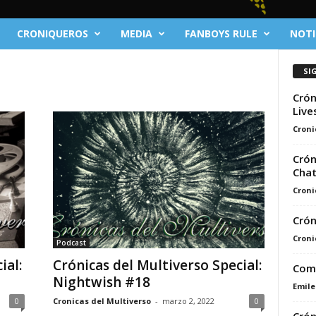
CRONIQUEROS
MEDIA
FANBOYS RULE
NOTI
SI
Crón
Live
Croni
Crón
Chat
Croni
Crón
Croni
Podcast
ial:
Crónicas del Multiverso Special:
Comi
Nightwish #18
Emile
0
Cronicas del Multiverso
-
marzo 2, 2022
0