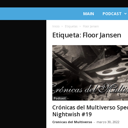
C
MAIN
PODCAST
r
ó
Inicio
Etiquetas
Floor Jansen
n
Etiqueta: Floor Jansen
i
c
a
s
d
e
l
M
u
l
t
Podcast
i
Crónicas del Multiverso Spec
v
e
Nightwish #19
r
Cronicas del Multiverso
-
marzo 30, 2022
s