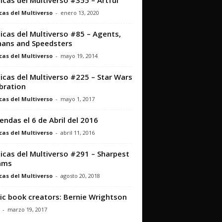
icas del Multiverso #355 – Artful
cas del Multiverso
-
enero 13, 2020
icas del Multiverso #85 – Agents,
ans and Speedsters
cas del Multiverso
-
mayo 19, 2014
icas del Multiverso #225 – Star Wars
bration
cas del Multiverso
-
mayo 1, 2017
iendas el 6 de Abril del 2016
cas del Multiverso
-
abril 11, 2016
icas del Multiverso #291 – Sharpest
ams
cas del Multiverso
-
agosto 20, 2018
c book creators: Bernie Wrightson
-
marzo 19, 2017