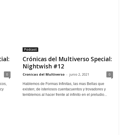
Podcast
ial:
Crónicas del Multiverso Special:
Nightwish #12
0
Cronicas del Multiverso
-
junio 2, 2021
0
cos,
Hablemos de Formas Infinitas, las mas Bellas que
cy
existen; de isteriosos cuentacuentos y trovadores y
temblemos al hacer frente al infinito en el preludio...