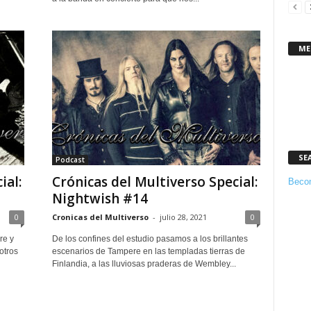
ME
SE
Podcast
ial:
Crónicas del Multiverso Special:
Becom
Nightwish #14
0
Cronicas del Multiverso
-
julio 28, 2021
0
re y
De los confines del estudio pasamos a los brillantes
otros
escenarios de Tampere en las templadas tierras de
Finlandia, a las lluviosas praderas de Wembley...