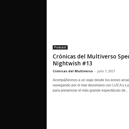
Podcast
Crónicas del Multiverso Spec
Nightwish #13
Cronicas del Multiverso
-
julio 7, 2021
Acompáñennos a un viaje desde los eones arcai
navegando por el mar devoniano con LUCA y Lu
para presenciar el más grande espectáculo de...