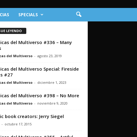
CIAS
SPECIALS
GUE LEYENDO
icas del Multiverso #336 – Many
s
cas del Multiverso
-
agosto 23, 2019
icas del Multiverso Special: Fireside
s #27
cas del Multiverso
-
diciembre 1, 2023
icas del Multiverso #398 – No More
cas del Multiverso
-
noviembre 9, 2020
c book creators: Jerry Siegel
-
octubre 17, 2015