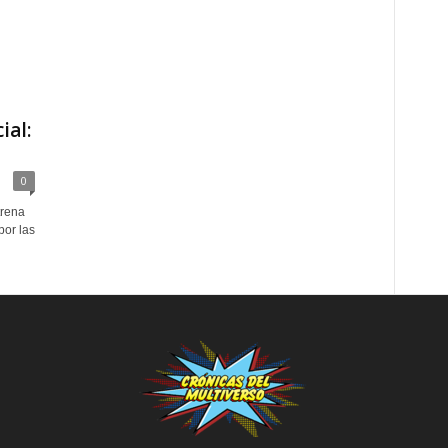
ial:
0
trena
por las