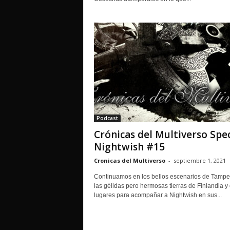
Podcast
Crónicas del Multiverso Spec
Nightwish #15
Cronicas del Multiverso
-
septiembre 1, 2021
Continuamos en los bellos escenarios de Tampe
las gélidas pero hermosas tierras de Finlandia y 
lugares para acompañar a Nightwish en sus...