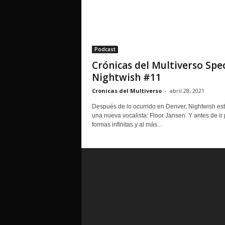
Podcast
Crónicas del Multiverso Spec
Nightwish #11
Cronicas del Multiverso
-
abril 28, 2021
Después de lo ocurrido en Denver, Nightwish es
una nueva vocalista: Floor Jansen. Y antes de ir 
formas infinitas y al más...