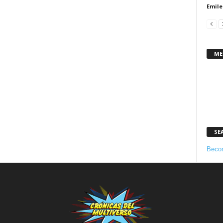
Emile
ME
SE
Becom