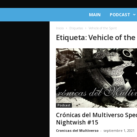
C
MAIN
PODCAST
r
ó
Inicio
Etiquetas
Vehicle of the Spirit
n
Etiqueta: Vehicle of the 
i
c
a
s
d
e
l
M
u
l
t
Podcast
i
Crónicas del Multiverso Spec
v
e
Nightwish #15
r
Cronicas del Multiverso
-
septiembre 1, 2021
s