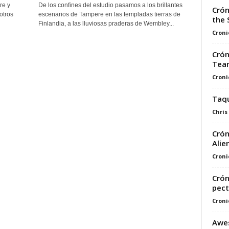
re y
De los confines del estudio pasamos a los brillantes
Crón
otros
escenarios de Tampere en las templadas tierras de
the 
Finlandia, a las lluviosas praderas de Wembley...
Croni
Crón
Tea
Croni
Taqu
Chris
Crón
Alie
Croni
Crón
pect
Croni
Awe