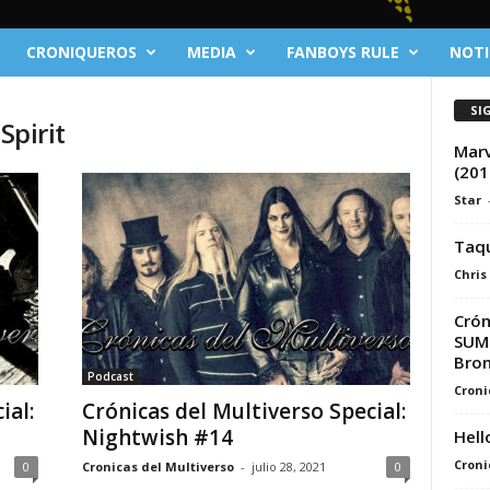
CRONIQUEROS
MEDIA
FANBOYS RULE
NOTI
SI
Spirit
Marv
(201
Star
Taqu
Chris
Crón
SUMM
Bron
Podcast
Croni
ial:
Crónicas del Multiverso Special:
Nightwish #14
Hell
Croni
0
Cronicas del Multiverso
-
julio 28, 2021
0