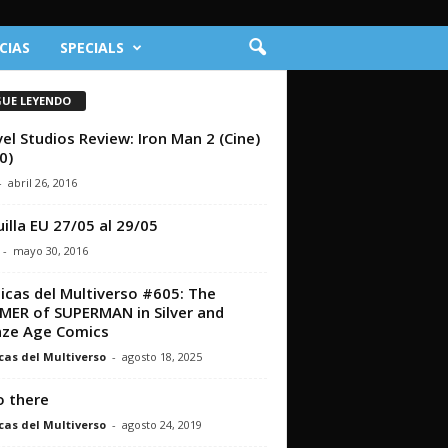
CIAS
SPECIALS
GUE LEYENDO
el Studios Review: Iron Man 2 (Cine)
0)
-
abril 26, 2016
illa EU 27/05 al 29/05
-
mayo 30, 2016
icas del Multiverso #605: The
ER of SUPERMAN in Silver and
ze Age Comics
cas del Multiverso
-
agosto 18, 2025
o there
cas del Multiverso
-
agosto 24, 2019