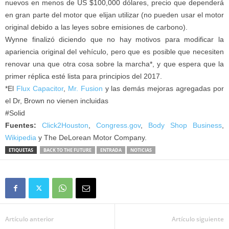
nuevos en menos de US $100,000 dólares, precio que dependerá
en gran parte del motor que elijan utilizar (no pueden usar el motor
original debido a las leyes sobre emisiones de carbono).
Wynne finalizó diciendo que no hay motivos para modificar la
apariencia original del vehículo, pero que es posible que necesiten
renovar una que otra cosa sobre la marcha*, y que espera que la
primer réplica esté lista para principios del 2017.
*El
Flux Capacitor
,
Mr. Fusion
y las demás mejoras agregadas por
el Dr, Brown no vienen incluidas
#Solid
Fuentes:
Click2Houston
,
Congress.gov
,
Body Shop Business
,
Wikipedia
y The DeLorean Motor Company.
ETIQUETAS
BACK TO THE FUTURE
ENTRADA
NOTICIAS
Artículo anterior
Artículo siguiente