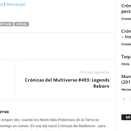
teclas
na
|
Descargar
Crón
de
pect
flecha
Cronic
arriba/abajo
RY LANE
SPECIAL
para
Crón
aumentar
– In
o
Cronic
disminuir
Taqu
el
volumen.
Chris
Artículo siguiente
Marv
Crónicas del Multiverso #493: Legends
(201
Reborn
Hecto
erso
ME
 ningún otro, cuando los Nerds Más Poderosos de la Tierra se
enemigo en común. En ese día nació Crónicas del Multiverso - para