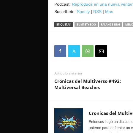
audio
Podcast:
Reproducir en una nueva venta
Suscríbete:
Spotify
|
RSS
|
Mas
ETIQUETAS
BUMPETY BOO
FALANGE SING
MEMO
Artículo anterior
Crónicas del Multiverso #492:
Multiversal Beaches
Cronicas del Multiv
Entonces llegó un dia como
unieron para enfrentar un 