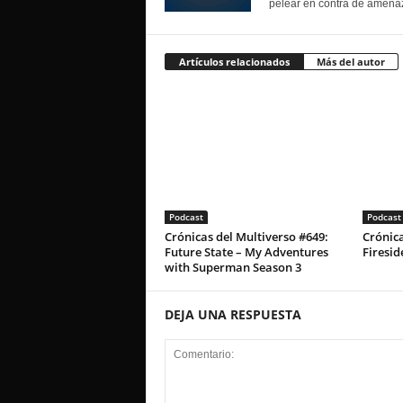
pelear en contra de amenaz
Artículos relacionados
Más del autor
Podcast
Podcast
Crónicas del Multiverso #649:
Crónica
Future State – My Adventures
Firesid
with Superman Season 3
DEJA UNA RESPUESTA