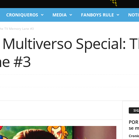
CRONIQUEROS
MEDIA
FANBOYS RULE
NOTI
 The TV Memory Lane #3
 Multiverso Special: 
e #3
SI
POR 
se m
Cronic