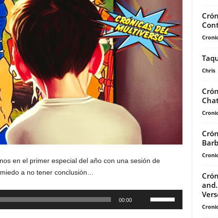
Crón
Cont
Cronic
Taqu
Chris
Crón
Chat
Cronic
Crón
Bar
Cronic
nos en el primer especial del año con una sesión de
 miedo a no tener conclusión…
Crón
and.
Vers
Utiliza
00:00
Cronic
las