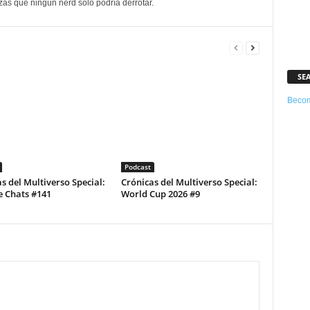
as que ningún nerd solo podría derrotar.
SE
Becom
Podcast
s del Multiverso Special:
Crónicas del Multiverso Special:
e Chats #141
World Cup 2026 #9