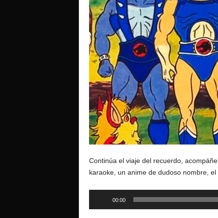
o
Continúa el viaje del recuerdo, acompáñe
karaoke, un anime de dudoso nombre, el
Reproductor
00:00
de