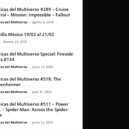
icas del Multiverso #289 – Cruise
rol – Mission: Impossible – Fallout
as del Multiverso
-
agosto 6, 2018
illa México 19/02 al 21/02
-
febrero 23, 2016
icas del Multiverso Special: Fireside
s #134
as del Multiverso
-
junio 13, 2026
icas del Multiverso #518: The
benheimer
as del Multiverso
-
julio 31, 2023
icas del Multiverso #511 – Power
. – Spider-Man: Across the Spider-
e
as del Multiverso
-
junio 12, 2023