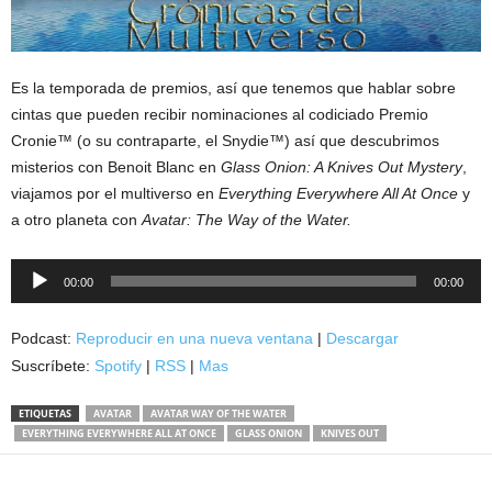
Es la temporada de premios, así que tenemos que hablar sobre
cintas que pueden recibir nominaciones al codiciado Premio
Cronie™ (o su contraparte, el Snydie™) así que descubrimos
misterios con Benoit Blanc en
Glass Onion: A Knives Out Mystery
,
viajamos por el multiverso en
Everything Everywhere All At Once
y
a otro planeta con
Avatar: The Way of the Water.
Reproductor
00:00
00:00
de
audio
Podcast:
Reproducir en una nueva ventana
|
Descargar
Suscríbete:
Spotify
|
RSS
|
Mas
ETIQUETAS
AVATAR
AVATAR WAY OF THE WATER
EVERYTHING EVERYWHERE ALL AT ONCE
GLASS ONION
KNIVES OUT