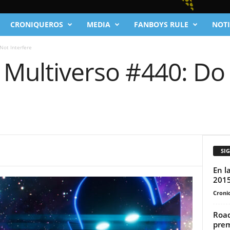
CRONIQUEROS
MEDIA
FANBOYS RULE
NOTI
Not Interfere
 Multiverso #440: Do
SI
En l
201
Cronic
Road
prem