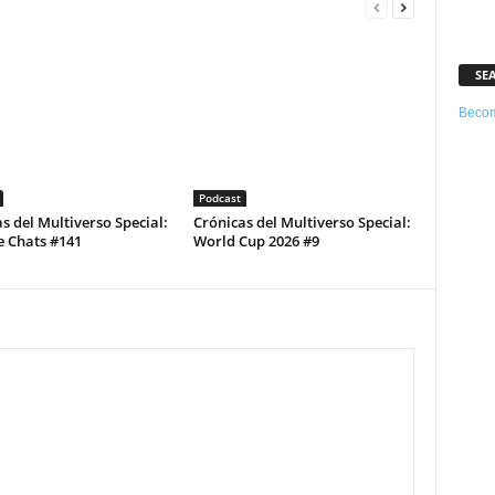
SE
Becom
Podcast
s del Multiverso Special:
Crónicas del Multiverso Special:
e Chats #141
World Cup 2026 #9