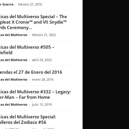
r Guerra
-
febrero 27, 2016
icas del Multiverso Special – The
leat X Cronie™ and VII Snydie™
ds Ceremony...
as del Multiverso
-
febrero 21, 2022
icas del Multiverso #505 –
lefield
as del Multiverso
-
abril 24, 2023
iendas el 27 de Enero del 2016
as del Multiverso
-
enero 28, 2016
icas del Multiverso #332 – Legacy:
er-Man – Far from Home
as del Multiverso
-
julio 15, 2019
icas del Multiverso Special:
lleros del Zodiaco #56