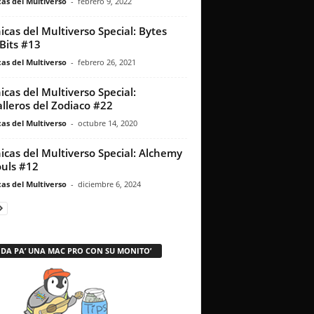
as del Multiverso
-
febrero 9, 2022
icas del Multiverso Special: Bytes
Bits #13
as del Multiverso
-
febrero 26, 2021
icas del Multiverso Special:
lleros del Zodiaco #22
as del Multiverso
-
octubre 14, 2020
icas del Multiverso Special: Alchemy
ouls #12
as del Multiverso
-
diciembre 6, 2024
 DA PA’ UNA MAC PRO CON SU MONITO’