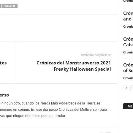
Cronic
arriba/abajo
WHAT IF
para
Crón
aumentar
and 
o
Cronic
disminuir
Crón
el
Caba
volumen.
Cronic
Artículo siguiente
tes
Crónicas del Monstruoverso 2021
Crón
Freaky Halloween Special
of S
Cronic
erso
 ningún otro, cuando los Nerds Más Poderosos de la Tierra se
ME
enemigo en común. En ese día nació Crónicas del Multiverso - para
as que ningún nerd solo podría derrotar.