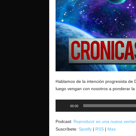
o
Hablamos de la intención progresista de 
luego vengan con nosotros a ponderar la
Reproductor
00:00
de
audio
Podcast:
Reproducir en una nueva venta
Suscríbete:
Spotify
|
RSS
|
Mas