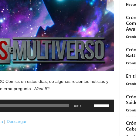
Hecto
Crón
Comp
Awar
Cronic
Crón
Batt
Cronic
En t
DC Comics en estos días, de algunas recientes noticias y
Cronic
 eterna pregunta:
What If?
Crón
Spid
Utiliza
00:00
Cronic
las
teclas
na
|
Descargar
Crón
de
Caba
flecha