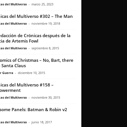
as del Multiverso
-
marzo 25, 2023
icas del Multiverso #302 – The Man
as del Multiverso
-
noviembre 19, 2018
edacción de Crónicas después de la
cia de Artemis Fowl
as del Multiverso
-
septiembre 8, 2015
omics of Christmas – No, Bart, there
o Santa Claus
r Guerra
-
diciembre 10, 2015
icas del Multiverso #158 –
owerment
as del Multiverso
-
noviembre 30, 2015
ome Panels: Batman & Robin v2
as del Multiverso
-
junio 18, 2017