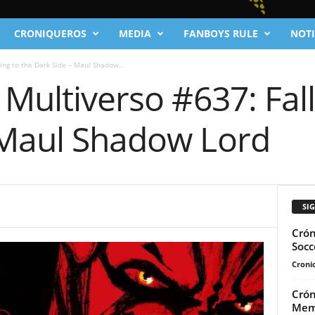
CRONIQUEROS
MEDIA
FANBOYS RULE
NOTI
ing to the Dark Side – Maul Shadow...
 Multiverso #637: Fall
 Maul Shadow Lord
SI
Crón
Socc
Cronic
Crón
Mem