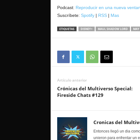
audio
Podcast:
Reproducir en una nueva venta
Suscríbete:
Spotify
|
RSS
|
Mas
ETIQUETAS
DISNEY+
MAUL SHADOW LORD
MAY 
Artículo anterior
Crónicas del Multiverso Special:
Fireside Chats #129
Cronicas del Multiv
Entonces llegó un dia como
unieron para enfrentar un 