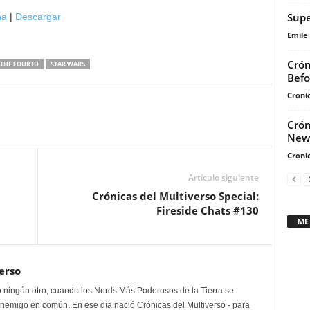
teclas
Supe
na
|
Descargar
de
Emile
flecha
arriba/abajo
Crón
THE FOURTH
STAR WARS
para
Befo
aumentar
Cronic
o
Crón
disminuir
New 
el
Cronic
volumen.
Artículo siguiente
Crónicas del Multiverso Special:
Fireside Chats #130
ME
erso
 ningún otro, cuando los Nerds Más Poderosos de la Tierra se
enemigo en común. En ese día nació Crónicas del Multiverso - para