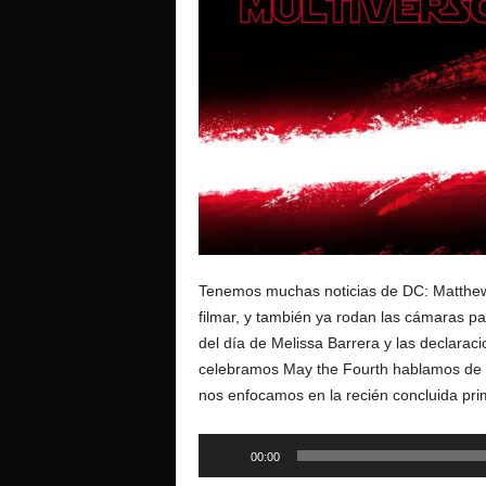
o
Tenemos muchas noticias de DC: Matthew
filmar, y también ya rodan las cámaras p
del día de Melissa Barrera y las declar
celebramos May the Fourth hablamos de mu
nos enfocamos en la recién concluida p
Reproductor
00:00
de