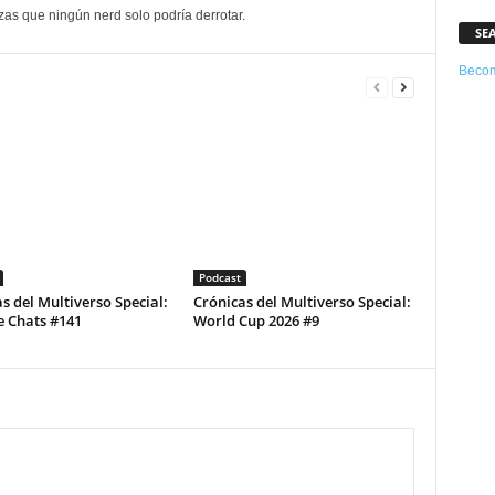
as que ningún nerd solo podría derrotar.
SE
Becom
Podcast
s del Multiverso Special:
Crónicas del Multiverso Special:
e Chats #141
World Cup 2026 #9