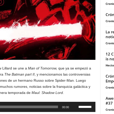
Cronic
Crón
Cronic
La r
noti
Cronic
12 C
is n
Hecto
 Lillard se une a
Man of Tomorrow,
que ya se empezó a
ara
The Batman part II
, y mencionamos las controversias
Crón
Emp
aciones de un hermano Russo sobre Spider-Man. Luego
chos rumores, noticias sobre la franquicia galáctica y
Cronic
rimera temporada de
Maul: Shadow Lord
.
Awes
#37
Utiliza
00:00
Cronic
las