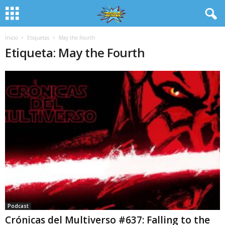
Inicio
Etiquetas
May the Fourth
Etiqueta: May the Fourth
Podcast
Crónicas del Multiverso #637: Falling to the