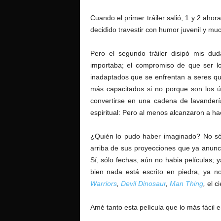
Cuando el primer tráiler salió, 1 y 2 aho
decidido travestir con humor juvenil y muc
Pero el segundo tráiler disipó mis d
importaba; el compromiso de que ser lo
inadaptados que se enfrentan a seres qu
más capacitados si no porque son los ú
convertirse en una cadena de lavanderí
espiritual: Pero al menos alcanzaron a hac
¿Quién lo pudo haber imaginado? No sól
arriba de sus proyecciones que ya anunc
Sí, sólo fechas, aún no habia películas; y
bien nada está escrito en piedra, ya no
Warriors
,
Devil Dinosaur
,
Man Thing
,
el ci
Amé tanto esta película que lo más fácil 