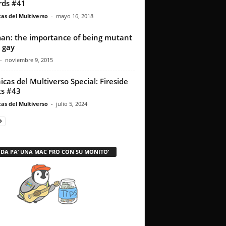
rds #41
as del Multiverso
-
mayo 16, 2018
an: the importance of being mutant
 gay
-
noviembre 9, 2015
icas del Multiverso Special: Fireside
s #43
as del Multiverso
-
julio 5, 2024
 DA PA’ UNA MAC PRO CON SU MONITO’