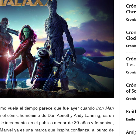
Crón
Chri
Cronic
Crón
Cloc
Cronic
Crón
Ties
Cronic
Crón
of S
Cronic
como vuela el tiempo parece que fue ayer cuando
Iron Man
Keit
en el cómic homónimo de Dan Abnett y Andy Lanning, es un
Emile
ble incremento en el publico menor de 30 años y femenino,
 Marvel ya es una marca que inspira confianza, al punto de
Amig