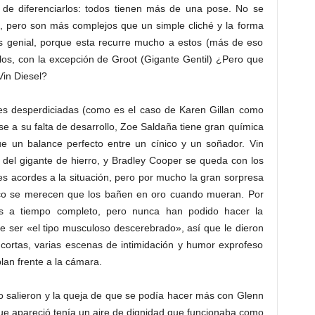
 de diferenciarlos: todos tienen más de una pose. No se
, pero son más complejos que un simple cliché y la forma
es genial, porque esta recurre mucho a estos (más de eso
los, con la excepción de Groot (Gigante Gentil) ¿Pero que
Vin Diesel?
es desperdiciadas (como es el caso de Karen Gillan como
e a su falta de desarrollo, Zoe Saldaña tiene gran química
ue un balance perfecto entre un cínico y un soñador. Vin
 del gigante de hierro, y Bradley Cooper se queda con los
es acordes a la situación, pero por mucho la gran sorpresa
enco se merecen que los bañen en oro cuando mueran. Por
res a tiempo completo, pero nunca han podido hacer la
 de ser «el tipo musculoso descerebrado», así que le dieron
 cortas, varias escenas de intimidación y humor exprofeso
lan frente a la cámara.
o salieron y la queja de que se podía hacer más con Glenn
que apareció tenía un aire de dignidad que funcionaba como