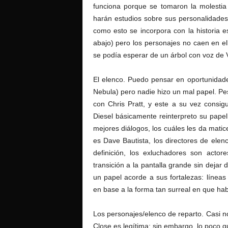
funciona porque se tomaron la molestia
harán estudios sobre sus personalidades
como esto se incorpora con la historia 
abajo) pero los personajes no caen en el
se podía esperar de un árbol con voz de 
El elenco. Puedo pensar en oportunidad
Nebula) pero nadie hizo un mal papel. Pes
con Chris Pratt, y este a su vez consig
Diesel básicamente reinterpreto su papel
mejores diálogos, los cuáles les da matic
es Dave Bautista, los directores de el
definición, los exluchadores son acto
transición a la pantalla grande sin dejar
un papel acorde a sus fortalezas: líneas
en base a la forma tan surreal en que hab
Los personajes/elenco de reparto. Casi n
Close es legítima; sin embargo, lo poco 