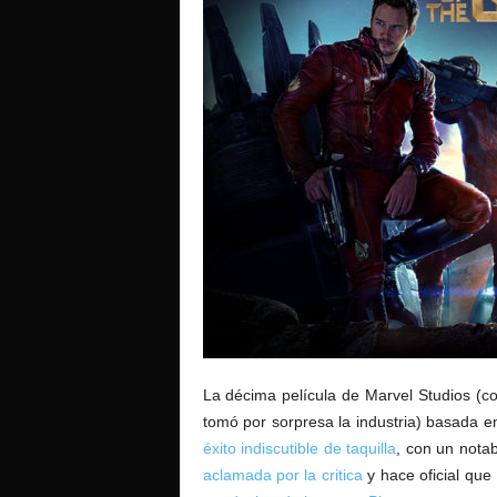
o
La décima película de Marvel Studios (
tomó por sorpresa la industria) basada 
éxito indiscutible
de taquilla
, con un nota
aclamada por la critica
y hace oficial que