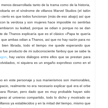
menos desarrollada tanto de la trama como de la historia,
obarla en el síndrome de villanos Marvel Studios (el talón
o cierto es que todos funcionan (más de eso abajo) así que
con la verdosa y son mujeres hace imposible no sentirlas
cambiaron su lealtad, porque se odian o porque no se dan
e de Thanos explicaría que es el clásico «Papa te quería
ro que ambas odian a Thanos, así que no hay razón para no
e bien librada, todo el tiempo me quede esperando que
no fue producto de mi subconsciente fanboy que se sabe la
agon
, hay varios diálogos entre ellos que se prestan para
olvidados, ni siquiera es un engaño exprofeso como en el
loso en este personaje y sus manierismos son memorables,
acio, realmente no era necesario explicar qué era el orbe
omara Ronan, pero dado que es muy probable hayan sido
peso al universo compartido, todo lo dicho y mostrado se
illanos ya establecidos y en la mitad del tiempo, mismo que