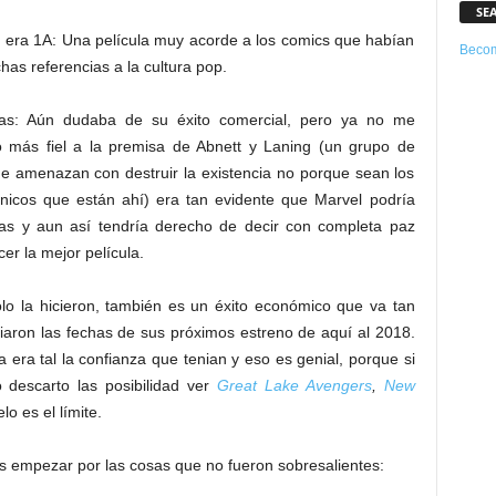
SE
ra era 1A: Una película muy acorde a los comics que habían
Becom
has referencias a la cultura pop.
udas: Aún dudaba de su éxito comercial, pero ya no me
 más fiel a la premisa de Abnett y Laning (un grupo de
e amenazan con destruir la existencia no porque sean los
nicos que están ahí) era tan evidente que Marvel podría
as y aun así tendría derecho de decir con completa paz
er la mejor película.
o la hicieron, también es un éxito económico que va tan
iaron las fechas de sus próximos estreno de aquí al 2018.
a era tal la confianza que tenian y eso es genial, porque si
 descarto las posibilidad ver
Great Lake Avengers
,
New
elo es el límite.
es empezar por las cosas que no fueron sobresalientes: