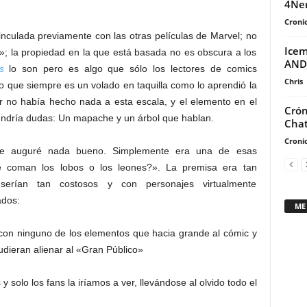
4Ne
Cronic
nculada previamente con las otras películas de Marvel; no
Icem
a»; la propiedad en la que está basada no es obscura a los
AND
s
lo son pero es algo que sólo los lectores de comics
Chris
 que siempre es un volado en taquilla como lo aprendió la
or no había hecho nada a esta escala, y el elemento en el
Crón
endría dudas: Un mapache y un árbol que hablan.
Chat
Cronic
 le auguré nada bueno. Simplemente era una de esas
te coman los lobos o los leones?». La premisa era tan
e serían tan costosos y con personajes virtualmente
ados:
ME
 con ninguno de los elementos que hacia grande al cómic y
dieran alienar al «Gran Público»
 y solo los fans la iríamos a ver, llevándose al olvido todo el