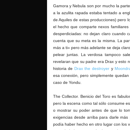
Gamora y Nebula son por mucho la parte 
a la azulita rapada estaba tentado a engl
de Aquiles de estas producciones) pero l
el hecho que comparte nexos familiares 
desperdiciadas: no dejan claro cuando 
cuenta que su meta es la misma. La part
más a ti» pero más adelante se deja cla
pelear juntas. La verdosa tampoco sal
revelaran que su padre era Drax y esto 
historia de
Drax the destroyer
y
Moondr
esa conexión, pero simplemente quedan 
caso de Yondu.
The Collector. Benicio del Toro es fabu
pero la escena como tal sólo consume esp
o mostrar su poder antes de que lo t
exigencias desde arriba para darle más 
podía haber hecho en otro lugar con los v