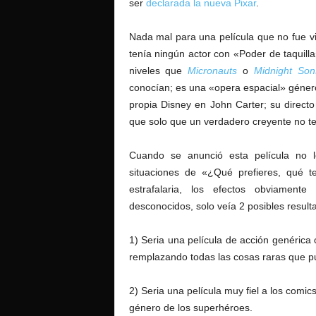
ser
declarada la nueva Pixar
.
Nada mal para una película que no fue vi
tenía ningún actor con «Poder de taquill
niveles que
Micronauts
o
Midnight Son
conocían; es una «opera espacial» género
propia Disney en John Carter; su direct
que solo que un verdadero creyente no t
Cuando se anunció esta película no
situaciones de «¿Qué prefieres, qué 
estrafalaria, los efectos obviament
desconocidos, solo veía 2 posibles result
1) Seria una película de acción genérica
remplazando todas las cosas raras que pu
2) Seria una película muy fiel a los comics
género de los superhéroes.