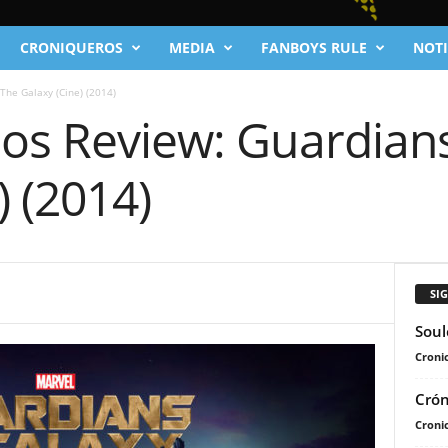
CRONIQUEROS
MEDIA
FANBOYS RULE
NOTI
The Galaxy (Cine) (2014)
ios Review: Guardian
) (2014)
SI
Soul
Cronic
Crón
Cronic