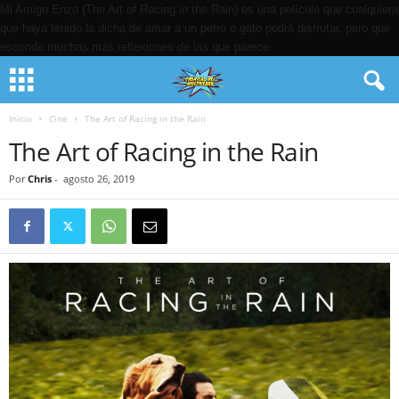
Mi Amigo Enzo (The Art of Racing in the Rain) es una película que cualquiera
que haya tenido la dicha de amar a un perro o gato podrá disfrutar, pero que
esconde muchas más reflexiones de las que parece.
Inicio
Cine
The Art of Racing in the Rain
The Art of Racing in the Rain
Por
Chris
-
agosto 26, 2019