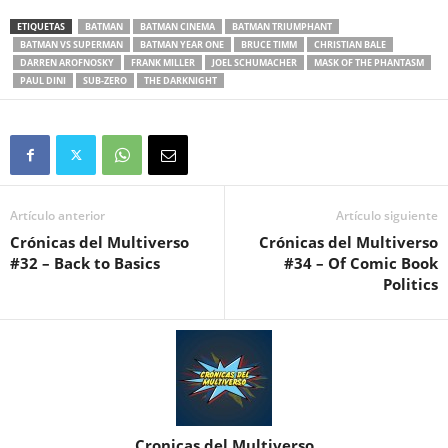
ETIQUETAS
BATMAN
BATMAN CINEMA
BATMAN TRIUMPHANT
BATMAN VS SUPERMAN
BATMAN YEAR ONE
BRUCE TIMM
CHRISTIAN BALE
DARREN AROFNOSKY
FRANK MILLER
JOEL SCHUMACHER
MASK OF THE PHANTASM
PAUL DINI
SUB-ZERO
THE DARKNIGHT
Artículo anterior
Artículo siguiente
Crónicas del Multiverso
Crónicas del Multiverso
#32 – Back to Basics
#34 – Of Comic Book
Politics
Cronicas del Multiverso