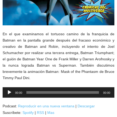
En el que examinamos el tortuoso camino de la franquicia de
Batman en la pantalla grande después del fracaso económico y
creativo de Batman and Robin, incluyendo el intento de Joel
Schumacher por realizar una tercera entrega, Batman Triumphant;
el guión de Batman Year One de Frank Miller y Darren Arofnosky y
la nunca lograda Batman vs Superman. También discutimos
brevemente la animación Batman: Mask of the Phantasm de Bruce
Timmy Paul Dini.
Reproductor
00:00
00:00
de
audio
Podcast:
Reproducir en una nueva ventana
|
Descargar
Suscríbete:
Spotify
|
RSS
|
Mas