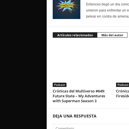
Entonces llegó un dia como
unieron para enfrentar un 
pelear en contra de amenaz
Artículos relacionados
Más del autor
Podcast
Podcast
Crónicas del Multiverso #649:
Crónica
Future State – My Adventures
Firesid
with Superman Season 3
DEJA UNA RESPUESTA