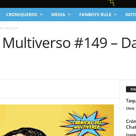
CRONIQUEROS
MEDIA
FANBOYS RULE
NOTI
wn of Justice
l Multiverso #149 – D
SI
Taqu
Chris
Crón
Chat
Cronic