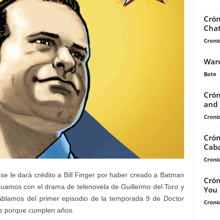
Crón
Chat
Cronic
Warc
Bote
Crón
and 
Cronic
Crón
Caba
Cronic
se le dará crédito a Bill Finger por haber creado a Batman
Crón
uamos con el drama de telenovela de Guillermo del Toro y
You 
blamos del primer episodio de la temporada 9 de
Doctor
Cronic
te porque cumplen años.