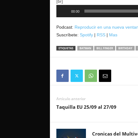
[br]
Reproductor
00:00
de
audio
Podcast:
Reproducir en una nueva venta
Suscríbete:
Spotify
|
RSS
|
Mas
ETIQUETAS
BATMAN
BILL FINGER
BIRTHDAY
Artículo anterior
Taquilla EU 25/09 al 27/09
Cronicas del Multiv