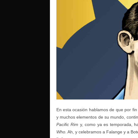
o
En esta ocasión hablamos de que por fin 
y muchos elementos de su mundo, contin
Pacific Rim
y, como ya es temporada, ha
Who
. Ah, y celebramos a Falange y a Bo