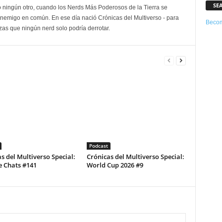
SE
 ningún otro, cuando los Nerds Más Poderosos de la Tierra se
enemigo en común. En ese día nació Crónicas del Multiverso - para
Becom
as que ningún nerd solo podría derrotar.
Podcast
s del Multiverso Special:
Crónicas del Multiverso Special:
e Chats #141
World Cup 2026 #9