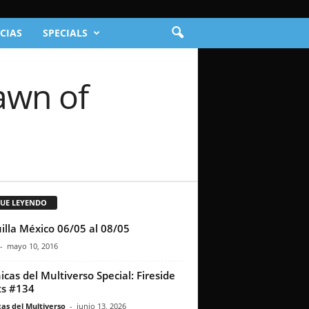
CIAS
SPECIALS
awn of
GUE LEYENDO
illa México 06/05 al 08/05
-
mayo 10, 2016
icas del Multiverso Special: Fireside
s #134
as del Multiverso
-
junio 13, 2026