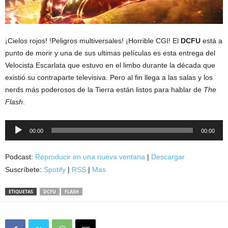
¡Cielos rojos! !Peligros multiversales! ¡Horrible CGI! El
DCFU
está a
punto de morir y una de sus ultimas películas es esta entrega del
Velocista Escarlata que estuvo en el limbo durante la década que
existió su contraparte televisiva. Pero al fin llega a las salas y los
nerds más poderosos de la Tierra están listos para hablar de
The
Flash
.
Reproductor
00:00
00:00
de
audio
Podcast:
Reproducir en una nueva ventana
|
Descargar
Suscríbete:
Spotify
|
RSS
|
Mas
ETIQUETAS
DCFU
FLASH