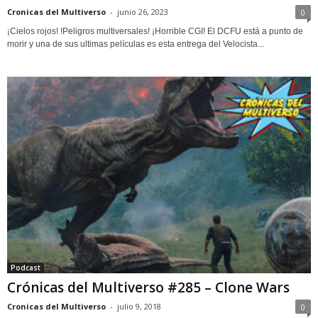
Cronicas del Multiverso
-
junio 26, 2023
0
¡Cielos rojos! !Peligros multiversales! ¡Horrible CGI! El DCFU está a punto de
morir y una de sus ultimas películas es esta entrega del Velocista...
Podcast
Crónicas del Multiverso #285 – Clone Wars
Cronicas del Multiverso
-
julio 9, 2018
0