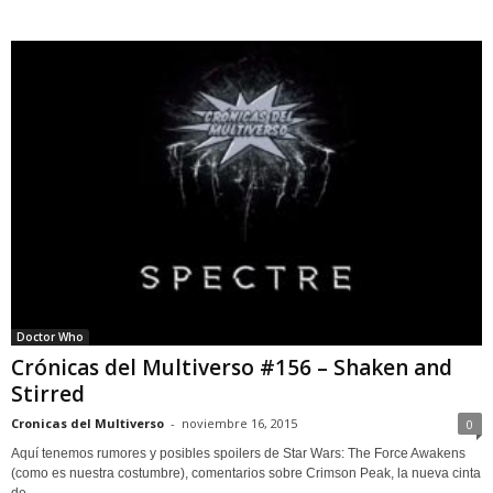
Doctor Who
Crónicas del Multiverso #156 – Shaken and
Stirred
Cronicas del Multiverso
-
noviembre 16, 2015
0
Aquí tenemos rumores y posibles spoilers de Star Wars: The Force Awakens
(como es nuestra costumbre), comentarios sobre Crimson Peak, la nueva cinta
de...