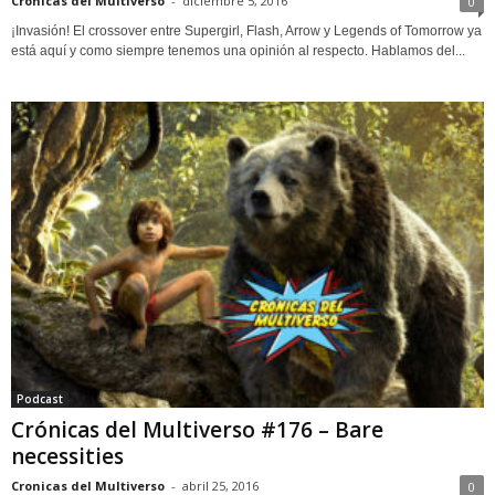
Cronicas del Multiverso
-
diciembre 5, 2016
0
¡Invasión! El crossover entre Supergirl, Flash, Arrow y Legends of Tomorrow ya
está aquí y como siempre tenemos una opinión al respecto. Hablamos del...
Podcast
Crónicas del Multiverso #176 – Bare
necessities
Cronicas del Multiverso
-
abril 25, 2016
0