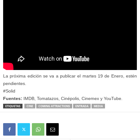
La próxima edición se va a publicar el martes 19 de Enero, estén
pendientes.
#Solid
Fuentes:
IMDB, Tomatazos, Cinépolis, Cinemex y YouTube.
ETIQUETAS
CINE
COMING ATTRACTIONS
ENTRADA
MEDIA