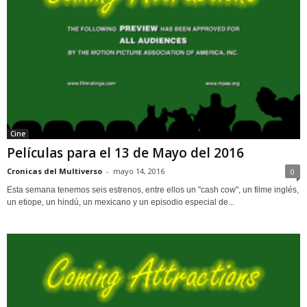
Cine
Películas para el 13 de Mayo del 2016
Cronicas del Multiverso
-
mayo 14, 2016
0
Esta semana tenemos seis estrenos, entre ellos un "cash cow", un filme inglés,
un etiope, un hindú, un mexicano y un episodio especial de...