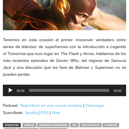
Tenemos en esta ocasión el primer crossover verdadero entre
series de televisor de superheroes con la introducción a
Legends
of Tomorrow
que tuvo lugar en
The Flash
y
Arrow
, hablamos de los
más recientes episodios de
Doctor Who
, del regreso de
Samurai
Jack
y una discusión que los fans de
Batman v Superman
no se
pueden perder.
Reproductor
00:00
00:00
de
audio
Podcast:
Reproducir en una nueva ventana
|
Descargar
Suscríbete:
Spotify
|
RSS
|
Mas
ETIQUETAS
ARROW
BATMAN V SUPERMAN
CW
DOCTOR WHO
FLARROW