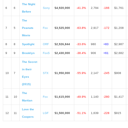
The Night
6
6
Sony
$4,920,000
-41.3%
2,794
-166
$1,761
Before
The
7
5
Peanuts
Fox
$3,525,000
-63.8%
2,917
-172
$1,208
Movie
8
8
Spotlight
ORF
$2,926,844
-33.6%
980
+83
$2,987
9
9
Brooklyn
FoxS
$2,430,000
-38.4%
906
+61
$2,682
The Secret
in their
10
7
STX
$1,950,000
-55.9%
2,147
-245
$908
Eyes
(2015)
The
11
10
Fox
$1,615,000
-49.9%
1,140
-280
$1,417
Martian
Love the
12
11
LGF
$1,500,000
-51.1%
1,639
-228
$915
Coopers