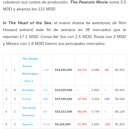
cubrieron sus costos de producción.
The Peanuts Movie
suma 3.5
MDD y alcanza los 121 MDD.
In The Heart of the Sea
, el nuevo drama de aventuras de Ron
Howard estrenó este fin de semana en 38 mercados que le
reportan 17.1 MDD. Corea del Sur con 2.5 MDD, Rusia con 2 MDD
y México con 1.8 MDD fueron sus principales mercados.
The Hunger
Games:
1
1
LGF
$18,600,000
-64.2%
4,086
-89
$4,552
Mockingjay
– Part 2
2
N
Krampus
Uni.
$16,020,000
–
2,902
–
$5,520
3
3
Creed
WB
$15,540,000
-47.6%
3,424
+20
$4,539
The Good
4
2
BV
$15,512,000
-60.4%
3,749
–
$4,138
Dinosaur
5
4
Spectre
Sony
$5,425,000
-57.9%
2,840
-100
$1,910