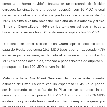
comedia de horror navideña basada en un personaje del folcklor
europeo. La cinta tiene una buena recepción con 16 MDD lo cual
de entrada cubre los costos de producción de alrededor de 15
MDD. La cinta tuvo una recepción mediana de la audiencia y crítica
(B- en el CinemaScore, 66% en los tomates) así que el boca a
boca debería ser modesto. Cuando menos aspira a los 30 MDD.
Repitiendo en tercer sitio se ubica
Creed
, spin-off secuela de la
saga de Rocky que suma 15.5 MDD traes caer un adecuado 47%
en su segunda semana, así la cinta alcanza unos muy bonitos 65
MDD en apenas doce días, estando a pocos dólares de duplicar su
presupuesto. Los 100 MDD se ven factibles.
Mala nota tiene
The Good Dinosaur
, la más reciente comedia
animada de Pixar. La cinta cae un espantoso 60.4% (que podría
ser la segunda peor caída de la Pixar en un segundo fin de
semana) para sumar apenas 15.5 MDD. La cinta acumula 75 MDD
en diez días y no está funcionando mucho. Disney aún espera que
las vacaciones y Navidades la impulsen. Por ahora los 140 MDD