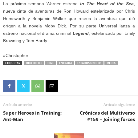
La próxima semana Warner estrena
In The Heart of the Sea
,
nueva cinta de aventuras de Ron Howard estelarizada por Chris
Hemsworth y Benjamin Walker que recrea la aventura que dió
orígen a la novela Moby Dick. Por su parte Universal lanza a
estreno nacional el drama criminal
Legend
, estelarizado por Emily
Browning y Tom Hardy.
#Christopher
ETIQUETAS
BOX OFFICE
CINE
ENTRADA
ESTADOS UNIDOS
MEDIA
Artículo anterior
Artículo siguiente
Super Heroes in Training:
Crónicas del Multiverso
Ant-Man
#159 – Joining forces