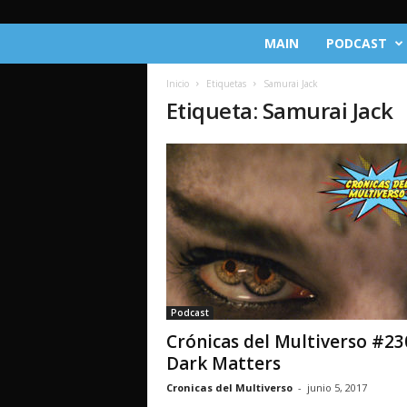
C
MAIN
PODCAST
r
ó
Inicio
Etiquetas
Samurai Jack
n
Etiqueta: Samurai Jack
i
c
a
s
d
e
l
M
u
l
t
Podcast
i
Crónicas del Multiverso #23
v
e
Dark Matters
r
Cronicas del Multiverso
-
junio 5, 2017
s