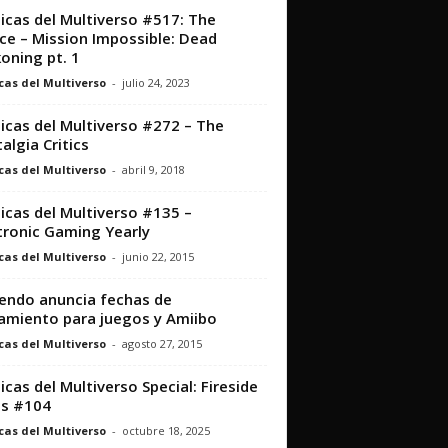
icas del Multiverso #517: The
ce – Mission Impossible: Dead
oning pt. 1
cas del Multiverso
-
julio 24, 2023
icas del Multiverso #272 – The
algia Critics
cas del Multiverso
-
abril 9, 2018
icas del Multiverso #135 –
tronic Gaming Yearly
cas del Multiverso
-
junio 22, 2015
endo anuncia fechas de
amiento para juegos y Amiibo
cas del Multiverso
-
agosto 27, 2015
icas del Multiverso Special: Fireside
ts #104
cas del Multiverso
-
octubre 18, 2025