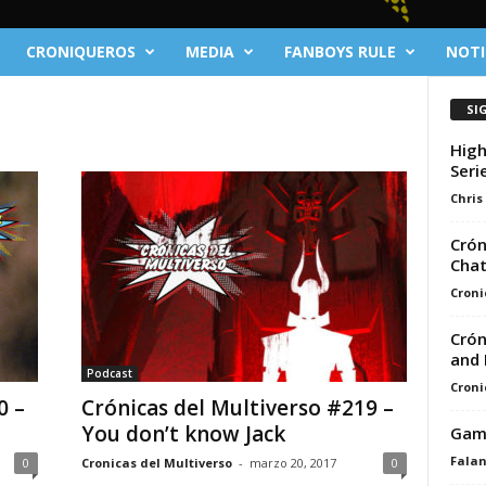
CRONIQUEROS
MEDIA
FANBOYS RULE
NOTI
SI
High
Seri
Chris
Crón
Cha
Croni
Crón
and 
Podcast
Croni
0 –
Crónicas del Multiverso #219 –
You don’t know Jack
Game
Fala
0
Cronicas del Multiverso
-
marzo 20, 2017
0