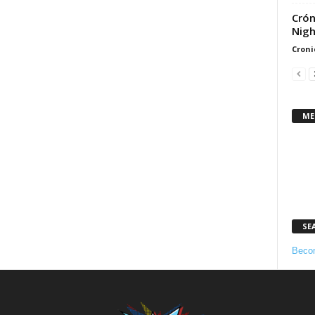
Crón
Nigh
Croni
ME
SE
Becom