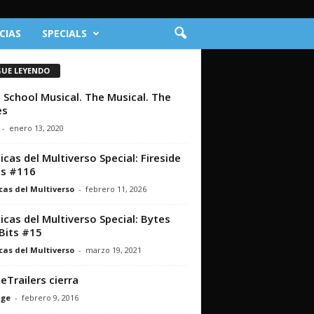
CIAS
SPECIALS
GUE LEYENDO
 School Musical. The Musical. The
es
-
enero 13, 2020
icas del Multiverso Special: Fireside
ts #116
cas del Multiverso
-
febrero 11, 2026
icas del Multiverso Special: Bytes
Bits #15
cas del Multiverso
-
marzo 19, 2021
Trailers cierra
nge
-
febrero 9, 2016