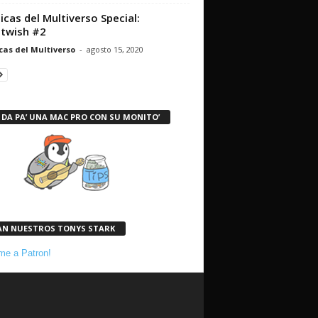
icas del Multiverso Special:
twish #2
cas del Multiverso
-
agosto 15, 2020
 DA PA’ UNA MAC PRO CON SU MONITO’
AN NUESTROS TONYS STARK
e a Patron!