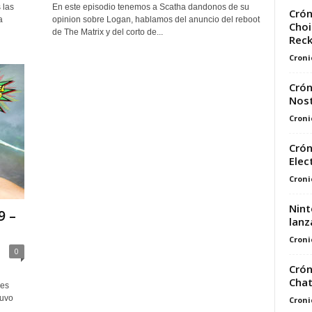
 las
En este episodio tenemos a Scatha dandonos de su
Crón
a
opinion sobre Logan, hablamos del anuncio del reboot
Choi
de The Matrix y del corto de...
Reck
Croni
Crón
Nost
Croni
Crón
Elec
Croni
Nint
9 –
lanz
Croni
0
Crón
Cha
oes
tuvo
Croni