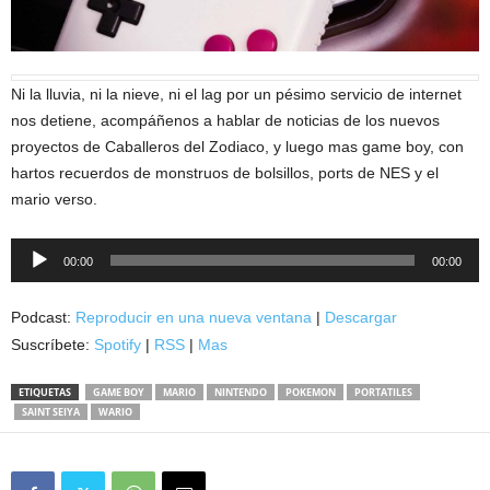
Ni la lluvia, ni la nieve, ni el lag por un pésimo servicio de internet
nos detiene, acompáñenos a hablar de noticias de los nuevos
proyectos de Caballeros del Zodiaco, y luego mas game boy, con
hartos recuerdos de monstruos de bolsillos, ports de NES y el
mario verso.
Reproductor
00:00
00:00
de
audio
Podcast:
Reproducir en una nueva ventana
|
Descargar
Suscríbete:
Spotify
|
RSS
|
Mas
ETIQUETAS
GAME BOY
MARIO
NINTENDO
POKEMON
PORTATILES
SAINT SEIYA
WARIO