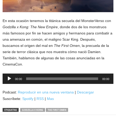
En esta ocasión tenemos la titánica secuela del MonsterVerso con
Godzilla x Kong: The New Empire
, donde dos de los monstruos
más famosos por fin se hacen amigos y hermanos para combatir a
una amenaza en común, el maligno Scar King. Después,
buscamos el origen del mal en
The First Omen
, la precuela de la
serie de terror clásica que nos muestra cómo nació Damien.
También, hablamos de algunas de las cosas anunciadas en la
CinemaCon.
Reproductor
00:00
00:00
de
audio
Podcast:
Reproducir en una nueva ventana
|
Descargar
Suscríbete:
Spotify
|
RSS
|
Mas
ETIQUETAS
GODZILLA X KONG
THE FIRST OMEN