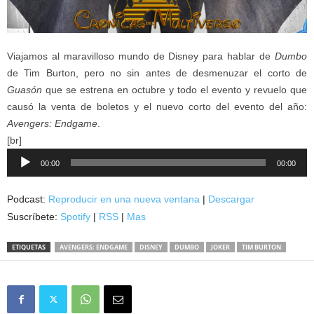
Viajamos al maravilloso mundo de Disney para hablar de
Dumbo
de Tim Burton, pero no sin antes de desmenuzar el corto de
Guasón
que se estrena en octubre y todo el evento y revuelo que
causó la venta de boletos y el nuevo corto del evento del año:
Avengers: Endgame
.
[br]
Reproductor
00:00
00:00
de
audio
Podcast:
Reproducir en una nueva ventana
|
Descargar
Suscríbete:
Spotify
|
RSS
|
Mas
ETIQUETAS
AVENGERS: ENDGAME
DISNEY
DUMBO
JOKER
TIM BURTON