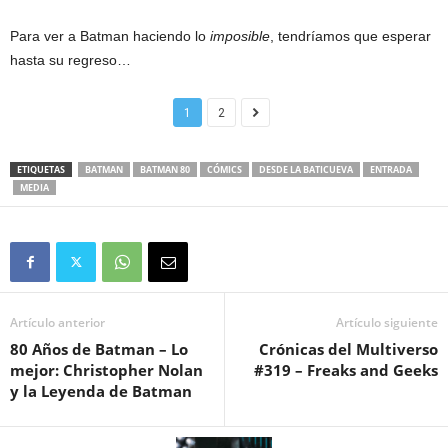
Para ver a Batman haciendo lo
imposible
, tendríamos que esperar
hasta su regreso…
1
2
ETIQUETAS
BATMAN
BATMAN 80
CÓMICS
DESDE LA BATICUEVA
ENTRADA
MEDIA
Artículo anterior
Artículo siguiente
80 Años de Batman – Lo
Crónicas del Multiverso
mejor: Christopher Nolan
#319 – Freaks and Geeks
y la Leyenda de Batman