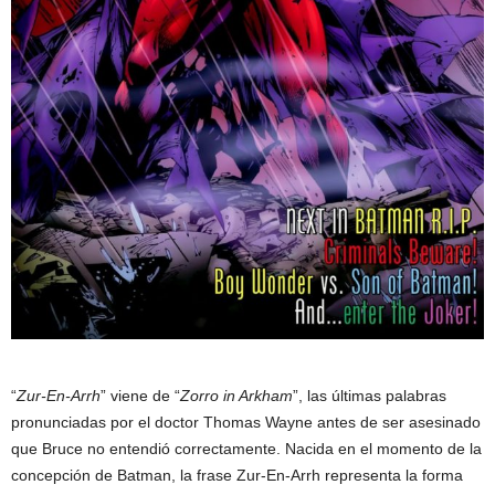
“
Zur-En-Arrh
” viene de “
Zorro in Arkham
”, las últimas palabras
pronunciadas por el doctor Thomas Wayne antes de ser asesinado
que Bruce no entendió correctamente. Nacida en el momento de la
concepción de Batman, la frase Zur-En-Arrh representa la forma