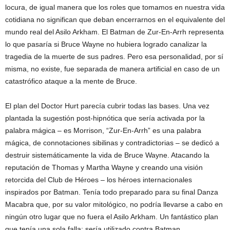
locura, de igual manera que los roles que tomamos en nuestra vida
cotidiana no significan que deban encerrarnos en el equivalente del
mundo real del Asilo Arkham. El Batman de Zur-En-Arrh representa
lo que pasaría si Bruce Wayne no hubiera logrado canalizar la
tragedia de la muerte de sus padres. Pero esa personalidad, por sí
misma, no existe, fue separada de manera artificial en caso de un
catastrófico ataque a la mente de Bruce.
El plan del Doctor Hurt parecía cubrir todas las bases. Una vez
plantada la sugestión post-hipnótica que sería activada por la
palabra mágica – es Morrison, “Zur-En-Arrh” es una palabra
mágica, de connotaciones sibilinas y contradictorias – se dedicó a
destruir sistemáticamente la vida de Bruce Wayne. Atacando la
reputación de Thomas y Martha Wayne y creando una visión
retorcida del Club de Héroes – los héroes internacionales
inspirados por Batman. Tenía todo preparado para su final Danza
Macabra que, por su valor mitológico, no podría llevarse a cabo en
ningún otro lugar que no fuera el Asilo Arkham. Un fantástico plan
que tenía una sola falla: sería utilizado contra Batman.