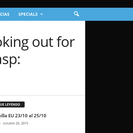
CIAS
SPECIALS
king out for
asp:
GUE LEYENDO
illa EU 23/10 al 25/10
-
octubre 26, 2015