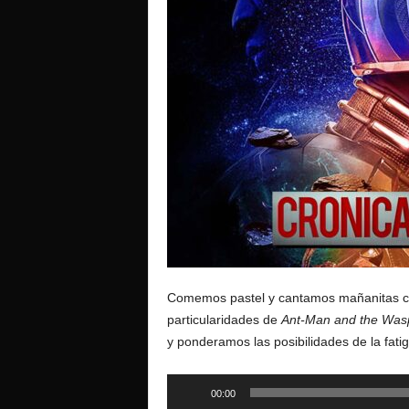
o
Comemos pastel y cantamos mañanitas co
particularidades de
Ant-Man and the Was
y ponderamos las posibilidades de la fati
Reproductor
00:00
de