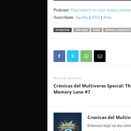
audio
Podcast:
Reproducir en una nueva venta
Suscríbete:
Spotify
|
RSS
|
Mas
ETIQUETAS
ANT-MAN
KANG
MARVEL CINEMATIC
Artículo anterior
Crónicas del Multiverso Special: T
Memory Lane #7
Cronicas del Multiv
Entonces llegó un dia como