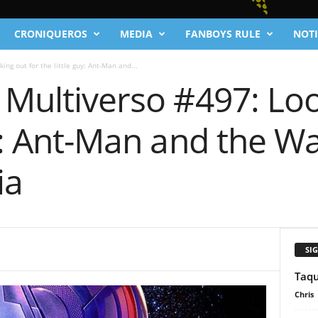
CRONIQUEROS
MEDIA
FANBOYS RULE
NOTI
ing out for the little guy: Ant-Man and...
 Multiverso #497: Loo
uy: Ant-Man and the W
ia
SI
Taqu
Chris