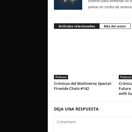
unieron para enfrentar un 
pelear en contra de amenaz
Artículos relacionados
Más del autor
Podcast
Podcast
Crónicas del Multiverso Special:
Crónica
Fireside Chats #142
Future 
with S
DEJA UNA RESPUESTA