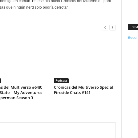
enemigo en común. En ese día nació Crónicas del Multiverso - para
as que ningún nerd solo podría derrotar.
SE
Becom
Podcast
s del Multiverso #649:
Crónicas del Multiverso Special:
State – My Adventures
Fireside Chats #141
uperman Season 3