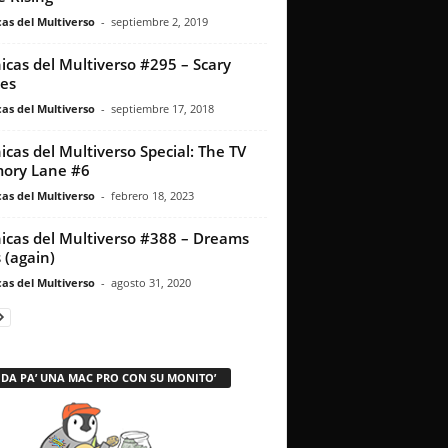
as del Multiverso
-
septiembre 2, 2019
icas del Multiverso #295 – Scary
ies
as del Multiverso
-
septiembre 17, 2018
icas del Multiverso Special: The TV
ory Lane #6
as del Multiverso
-
febrero 18, 2023
icas del Multiverso #388 – Dreams
 (again)
as del Multiverso
-
agosto 31, 2020
 DA PA’ UNA MAC PRO CON SU MONITO’