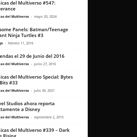
icas del Multiverso #547:
lerance
as del Multiverso
-
mayo 20, 2024
some Panels: Batman/Teenage
nt Ninja Turtles #3
ge
-
febrero 11, 2016
iendas el 29 de Junio del 2016
as del Multiverso
-
junio 27, 2016
icas del Multiverso Special: Bytes
Bits #33
as del Multiverso
-
julio 30, 2021
el Studios ahora reporta
ctamente a Disney
as del Multiverso
-
septiembre 2, 2015
icas del Multiverso #339 – Dark
e Rising