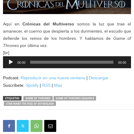
Aquí en
Crónicas del Multiverso
somos la luz que trae el
amanecer, el cuerno que despierta a los durmientes, el escudo que
defiende los reinos de los hombres. Y hablamos de
Game of
Thrones
por última vez.
[br]
Reproductor
00:00
00:00
de
audio
Podcast:
Reproducir en una nueva ventana
|
Descargar
Suscríbete:
Spotify
|
RSS
|
Mas
ETIQUETAS
GAME OF THRONES
GAME OF THRONES SEASON 8
STAR WARS THE RISE OF SKYWALKER