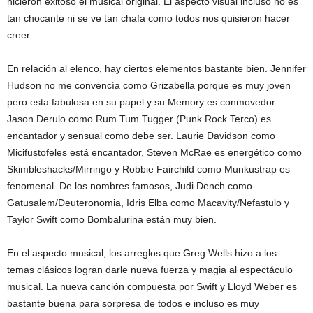
hicieron exitoso el musical original. El aspecto visual incluso no es
tan chocante ni se ve tan chafa como todos nos quisieron hacer
creer.
En relación al elenco, hay ciertos elementos bastante bien. Jennifer
Hudson no me convencía como Grizabella porque es muy joven
pero esta fabulosa en su papel y su Memory es conmovedor.
Jason Derulo como Rum Tum Tugger (Punk Rock Terco) es
encantador y sensual como debe ser. Laurie Davidson como
Micifustofeles está encantador, Steven McRae es energético como
Skimbleshacks/Mirringo y Robbie Fairchild como Munkustrap es
fenomenal. De los nombres famosos, Judi Dench como
Gatusalem/Deuteronomia, Idris Elba como Macavity/Nefastulo y
Taylor Swift como Bombalurina están muy bien.
En el aspecto musical, los arreglos que Greg Wells hizo a los
temas clásicos logran darle nueva fuerza y magia al espectáculo
musical. La nueva canción compuesta por Swift y Lloyd Weber es
bastante buena para sorpresa de todos e incluso es muy