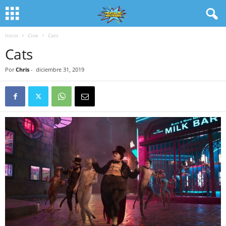
Inicio
Cine
Cats
Cats
Por
Chris
-
diciembre 31, 2019