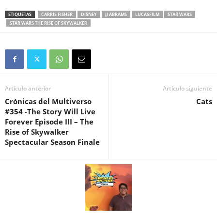
ETIQUETAS
CARRIE FISHER
DISNEY
JJ ABRAMS
LUCASFILM
STAR WARS
STAR WARS THE RISE OF SKYWALKER
Artículo anterior
Artículo siguiente
Crónicas del Multiverso
Cats
#354 -The Story Will Live
Forever Episode III – The
Rise of Skywalker
Spectacular Season Finale