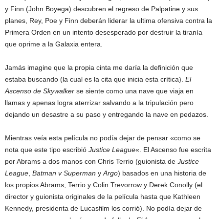
y Finn (John Boyega) descubren el regreso de Palpatine y sus
planes, Rey, Poe y Finn deberán liderar la ultima ofensiva contra la
Primera Orden en un intento desesperado por destruir la tiranía
que oprime a la Galaxia entera.
Jamás imagine que la propia cinta me daría la definición que
estaba buscando (la cual es la cita que inicia esta crítica).
El
Ascenso de Skywalker
se siente como una nave que viaja en
llamas y apenas logra aterrizar salvando a la tripulación pero
dejando un desastre a su paso y entregando la nave en pedazos.
Mientras veía esta película no podía dejar de pensar «como se
nota que este tipo escribió
Justice League
«. El Ascenso fue escrita
por Abrams a dos manos con Chris Terrio (guionista de
Justice
League
,
Batman v Superman
y
Argo
) basados en una historia de
los propios Abrams, Terrio y Colin Trevorrow y Derek Conolly (el
director y guionista originales de la película hasta que Kathleen
Kennedy, presidenta de Lucasfilm los corrió). No podía dejar de