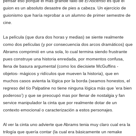
pensar eso porque el más grande fallo de
El Ascenso
es que el
guion es un absoluto desastre de pies a cabeza. Un ejercicio de
guionismo que haría reprobar a un alumno de primer semestre de
cine.
La película (que dura dos horas y medias) se siente realmente
como dos películas (y por consecuencia dos arcos dramáticos) que
Abrams comprimió en una sola, lo cual termina siendo frustrante
pues construye una historia enredada, por momentos confusa,
llena de basura argumental (como los diecisiete McGuffins -
objetos- mágicos y ridículos que mueven la historia), que en
muchos casos avienta la lógica por la borda (seamos honestos, el
regreso del tío Palpatine no tiene ninguna lógica más que ‘era bien
poderoso’) y que se preocupó mas por llenar de nostalgia y fan
service manipulador la cinta que por realmente dotar de un
contexto emocional o caracterización a estos personajes.
Al ver la cinta uno advierte que Abrams tenia muy claro cual era la
trilogía que quería contar (la cual era básicamente un remake