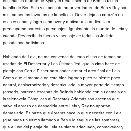
escenas: la muerte de Kylo y el renacimiento de Ben, la ultima
batalla de Ben Solo y el beso de amor verdadero de Ben y Rey son
mis momentos favoritos de la película. Driver deja su corazón en
esas escenas y logra conmover y motivar a la audiencia a
preocuparse por estos personajes. Igualmente, la muerte de Leia y
cuando Rey recibe la fuerza y mensaje de todos los Jedi del
pasado son bellisimas.
Hablando de Leia, no me convence del todo el uso de tomas no
usadas de El Despertar y Los Últimos Jedi que la cinta hace de
pietaje con Carrie Fisher para poder armar el arco final de Leia.
Como que el montaje no esta bien logrado pues se siente poco
natural, desincronizado y desarticulado la mayor parte del tiempo
(enserio, parecen escenas de Belinda hablando con su gemela en
la telenovela Cómplices al Rescate). Además son escenas que
salvo el abrazo de despedida entre Leia y Rey no aportan
demasiado. Es hasta que Abrams hace lo que necesita con Leia
(que haga un ultimo llamado a Ben y lo saque de las sombras),
que el uso del pietaje de Leia se siente adecuado, conmovedor y