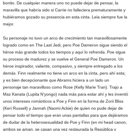
bonito. De cualquier manera uno no puede dejar de pensar, la
maravilla que habría sido si Carrie no falleciera prematuramente y
hubiéramos gozado su presencia en esta cinta. Leia siempre fue la
mejor.
Su personaje no tuvo un arco de crecimiento tan maravillosamente
logrado como en The Last Jedi, pero Poe Dameron sigue siendo el
héroe más grande todos los tiempos y aquí lo refrenda. Poe sigue
su proceso de madurez y se vuelve el General Poe Dameron. Un
héroe inspirador, valiente, compasivo, y siempre entregado a los
demás. Finn realmente no tiene un arco en la cinta, pero ahí esta;
y es bien decepcionante que Abrams hiciera a un lado un
personaje tan maravilloso como Rose (Kelly Marie Tran). Trajo a
Maz Kanata (Lupita N’yongo) nada más para estar ahí y les inventó
unos intereses románticos a Poe y Finn en la forma de Zorii Bliss
(Keri Russell) y Jannah (Naomi Ackie) de quien no pude dejar de
pensar todo el tiempo que eran unas pantallas para que dejáramos
de dudar de la heterosexualidad de Poe y Finn (en mi head canon,
ambos se aman, se casan una vez restaurada la República y