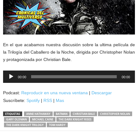
En el que acabamos nuestra discusión sobre la ultima película de
la Trilogía del Caballero de la Noche, dirigida por Christopher Nolan
y protagonizada por Christian Bale.
Reproductor
00:00
00:00
de
audio
Podcast:
Reproducir en una nueva ventana
|
Descargar
Suscríbete:
Spotify
|
RSS
|
Mas
ETIQUETAS
ANNE HATHAWAY
BATMAN
CHRISTIAN BALE
CHRISTOPHER NOLAN
GARY OLDMAN
MICHAEL CAINE
THE DARK KNIGHT RISES
THE DARK KNIGHT TRILOGY
TOM HARDY